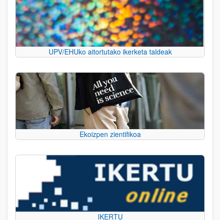
UPV/EHUko aitortutako ikerketa taldeak
Ekoizpen zientifikoa
IKERTU