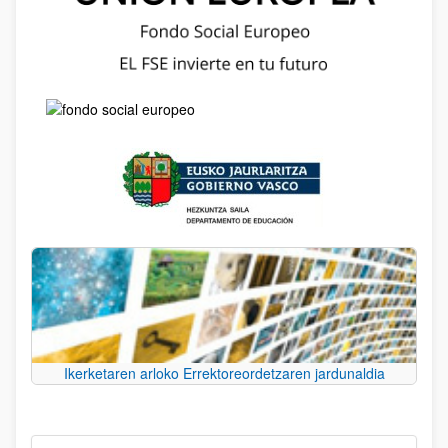
Ikerketaren arloko Errektoreordetzaren jardunaldia