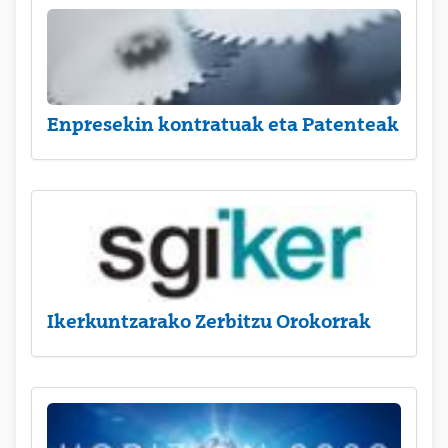
Enpresekin kontratuak eta Patenteak
Ikerkuntzarako Zerbitzu Orokorrak