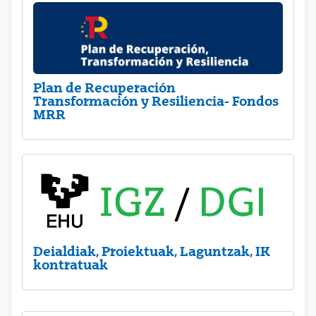
Plan de Recuperación
Transformación y Resiliencia- Fondos
MRR
Deialdiak, Proiektuak, Laguntzak, IK
kontratuak