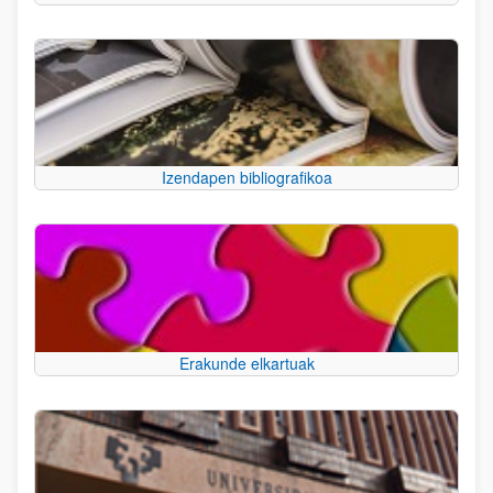
Izendapen bibliografikoa
Erakunde elkartuak