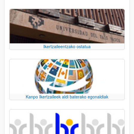
Ikertzaileentzako ostatua
Kanpo Ikertzaileek aldi baterako egonaldiak