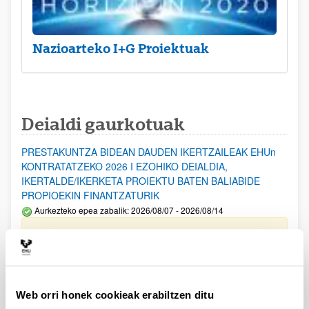
Nazioarteko I+G Proiektuak
Deialdi gaurkotuak
PRESTAKUNTZA BIDEAN DAUDEN IKERTZAILEAK EHUn
KONTRATATZEKO 2026 I EZOHIKO DEIALDIA,
IKERTALDE/IKERKETA PROIEKTU BATEN BALIABIDE
PROPIOEKIN FINANTZATURIK
Aurkezteko epea zabalik: 2026/08/07 - 2026/08/14
ESKAERAK AURKEZTEKO EPEA 2026-08-14 ARTE ZABALIK.
UPV/EHUn Azpiegitura Zientifikoa eta Funts Bibliografikoak
erosi eta berritzeko laguntzak 2026
Izapide irekia
Web orri honek cookieak erabiltzen ditu