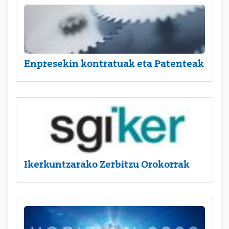
Enpresekin kontratuak eta Patenteak
Ikerkuntzarako Zerbitzu Orokorrak