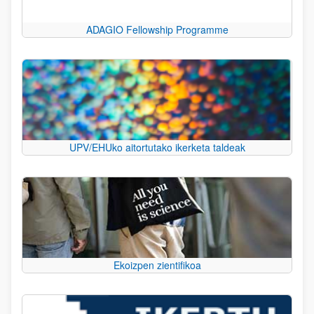
ADAGIO Fellowship Programme
UPV/EHUko aitortutako ikerketa taldeak
Ekoizpen zientifikoa