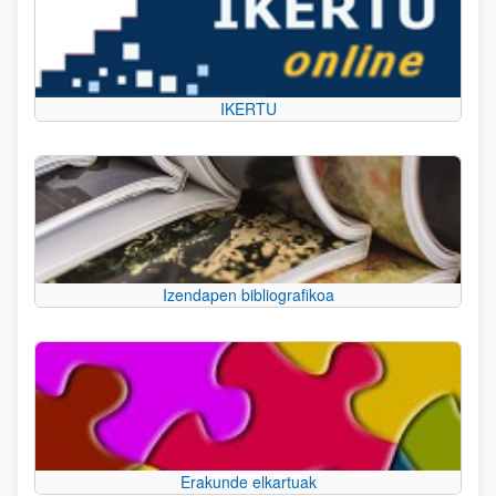
IKERTU
Izendapen bibliografikoa
Erakunde elkartuak