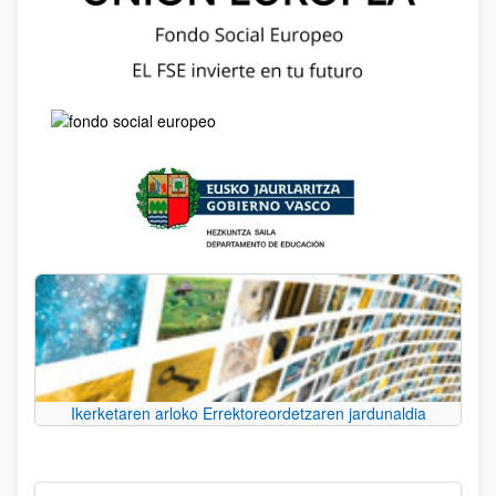
Ikerketaren arloko Errektoreordetzaren jardunaldia