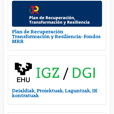
Plan de Recuperación
Transformación y Resiliencia- Fondos
MRR
Deialdiak, Proiektuak, Laguntzak, IK
kontratuak