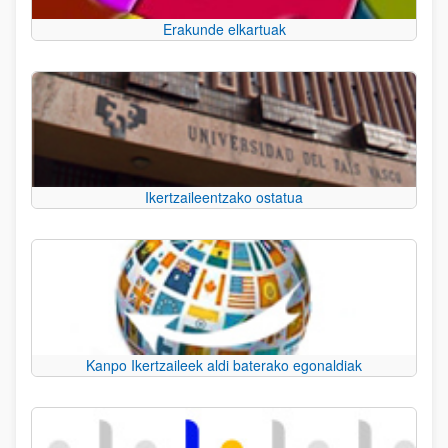
Erakunde elkartuak
Ikertzaileentzako ostatua
Kanpo Ikertzaileek aldi baterako egonaldiak