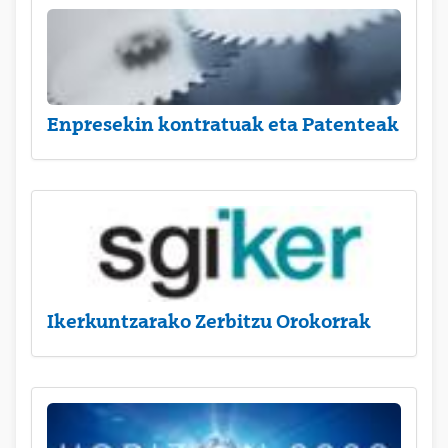
Enpresekin kontratuak eta Patenteak
Ikerkuntzarako Zerbitzu Orokorrak