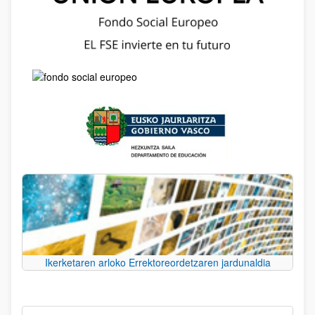
Ikerketaren arloko Errektoreordetzaren jardunaldia