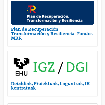
Plan de Recuperación
Transformación y Resiliencia- Fondos
MRR
Deialdiak, Proiektuak, Laguntzak, IK
kontratuak