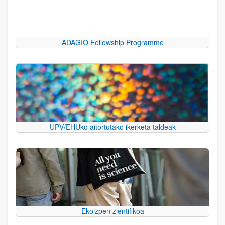
ADAGIO Fellowship Programme
UPV/EHUko aitortutako ikerketa taldeak
Ekoizpen zientifikoa