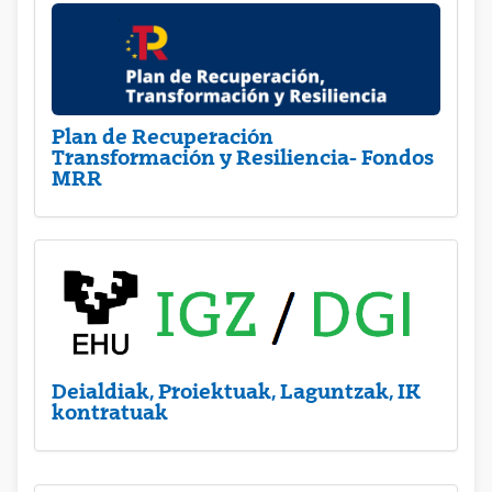
Plan de Recuperación
Transformación y Resiliencia- Fondos
MRR
Deialdiak, Proiektuak, Laguntzak, IK
kontratuak