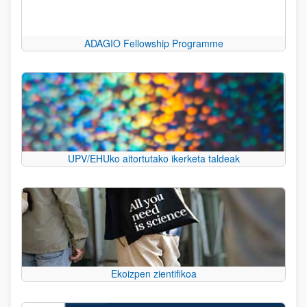
ADAGIO Fellowship Programme
UPV/EHUko aitortutako ikerketa taldeak
Ekoizpen zientifikoa