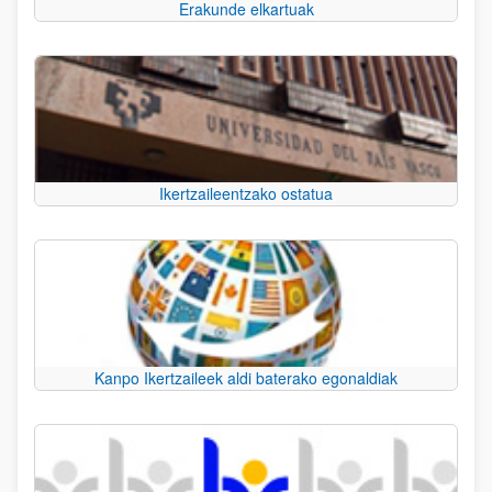
Erakunde elkartuak
Ikertzaileentzako ostatua
Kanpo Ikertzaileek aldi baterako egonaldiak