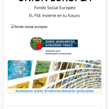
Ikerketaren arloko Errektoreordetzaren jardunaldia