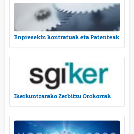
Enpresekin kontratuak eta Patenteak
Ikerkuntzarako Zerbitzu Orokorrak