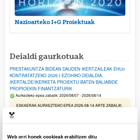
Nazioarteko I+G Proiektuak
Deialdi gaurkotuak
PRESTAKUNTZA BIDEAN DAUDEN IKERTZAILEAK EHUn
KONTRATATZEKO 2026 I EZOHIKO DEIALDIA,
IKERTALDE/IKERKETA PROIEKTU BATEN BALIABIDE
PROPIOEKIN FINANTZATURIK
Aurkezteko epea zabalik: 2026/08/07 - 2026/08/14
ESKAERAK AURKEZTEKO EPEA 2026-08-14 ARTE ZABALIK.
UPV/EHUn Azpiegitura Zientifikoa eta Funts Bibliografikoak
erosi eta berritzeko laguntzak 2026
Izapide irekia
Web orri honek cookieak erabiltzen ditu