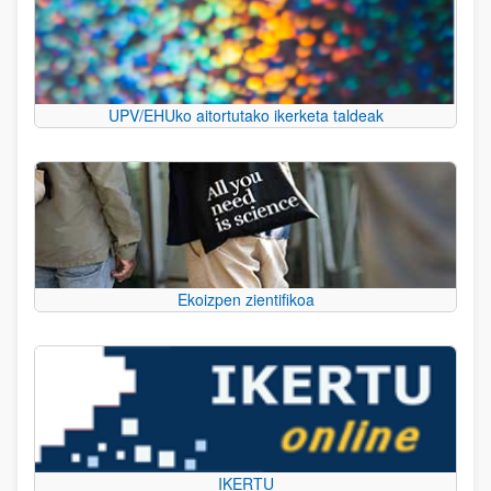
UPV/EHUko aitortutako ikerketa taldeak
Ekoizpen zientifikoa
IKERTU