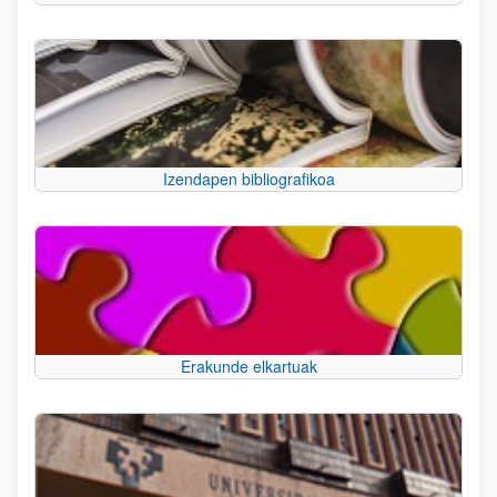
Izendapen bibliografikoa
Erakunde elkartuak