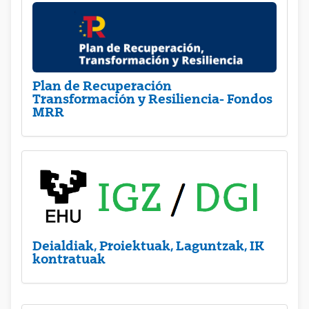
Plan de Recuperación
Transformación y Resiliencia- Fondos
MRR
Deialdiak, Proiektuak, Laguntzak, IK
kontratuak