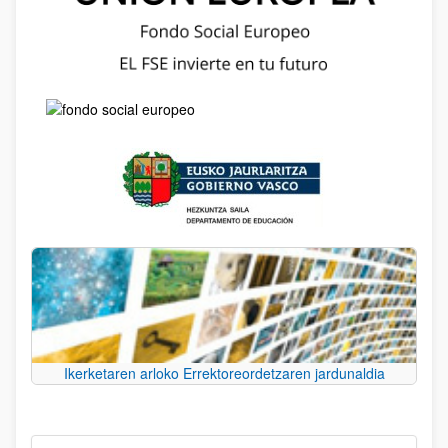
Ikerketaren arloko Errektoreordetzaren jardunaldia