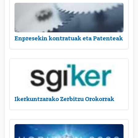
Enpresekin kontratuak eta Patenteak
Ikerkuntzarako Zerbitzu Orokorrak