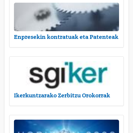
Enpresekin kontratuak eta Patenteak
Ikerkuntzarako Zerbitzu Orokorrak