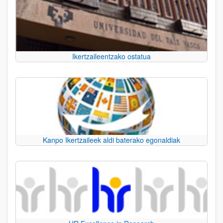
Ikertzaileentzako ostatua
Kanpo Ikertzaileek aldi baterako egonaldiak