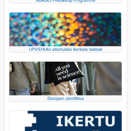
UPV/EHUko aitortutako ikerketa taldeak
Ekoizpen zientifikoa