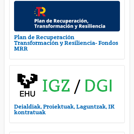
Plan de Recuperación
Transformación y Resiliencia- Fondos
MRR
Deialdiak, Proiektuak, Laguntzak, IK
kontratuak