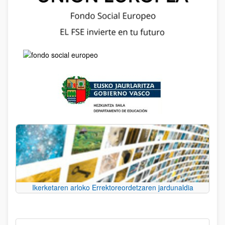
Ikerketaren arloko Errektoreordetzaren jardunaldia