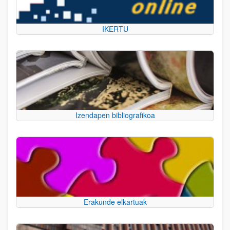
IKERTU
Izendapen bibliografikoa
Erakunde elkartuak