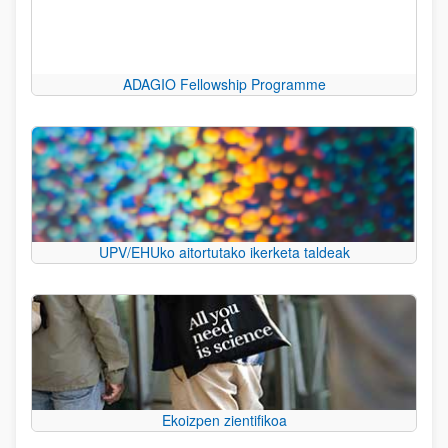
ADAGIO Fellowship Programme
UPV/EHUko aitortutako ikerketa taldeak
Ekoizpen zientifikoa