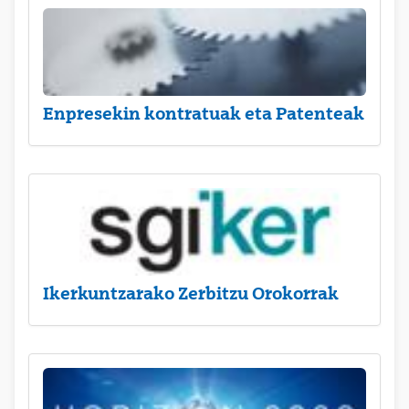
Enpresekin kontratuak eta Patenteak
Ikerkuntzarako Zerbitzu Orokorrak