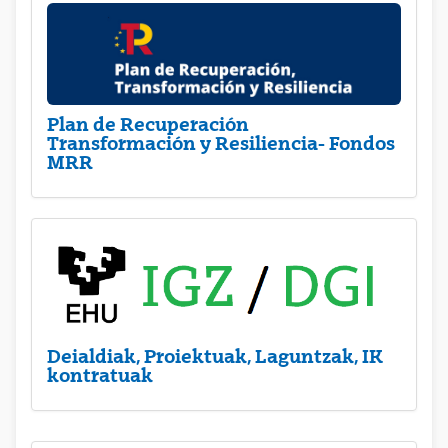
Plan de Recuperación
Transformación y Resiliencia- Fondos
MRR
Deialdiak, Proiektuak, Laguntzak, IK
kontratuak