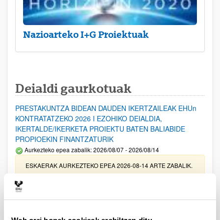
Nazioarteko I+G Proiektuak
Deialdi gaurkotuak
PRESTAKUNTZA BIDEAN DAUDEN IKERTZAILEAK EHUn
KONTRATATZEKO 2026 I EZOHIKO DEIALDIA,
IKERTALDE/IKERKETA PROIEKTU BATEN BALIABIDE
PROPIOEKIN FINANTZATURIK
Aurkezteko epea zabalik: 2026/08/07 - 2026/08/14
ESKAERAK AURKEZTEKO EPEA 2026-08-14 ARTE ZABALIK.
UPV/EHUn Azpiegitura Zientifikoa eta Funts Bibliografikoak
erosi eta berritzeko laguntzak 2026
Izapide irekia