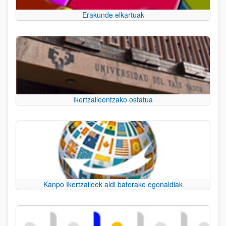
Erakunde elkartuak
Ikertzaileentzako ostatua
Kanpo Ikertzaileek aldi baterako egonaldiak