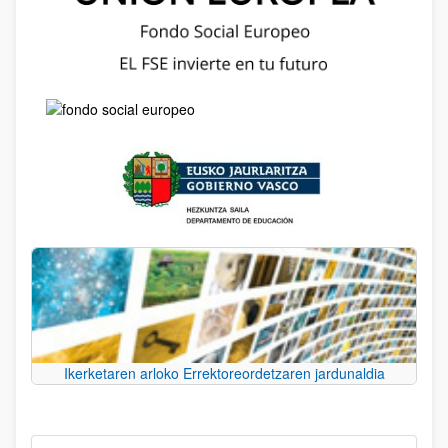
Ikerketaren arloko Errektoreordetzaren jardunaldia