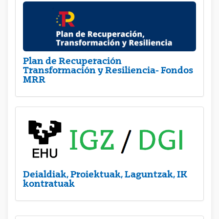
Plan de Recuperación
Transformación y Resiliencia- Fondos
MRR
Deialdiak, Proiektuak, Laguntzak, IK
kontratuak