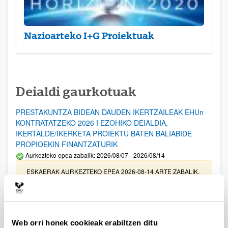
Nazioarteko I+G Proiektuak
Deialdi gaurkotuak
PRESTAKUNTZA BIDEAN DAUDEN IKERTZAILEAK EHUn
KONTRATATZEKO 2026 I EZOHIKO DEIALDIA,
IKERTALDE/IKERKETA PROIEKTU BATEN BALIABIDE
PROPIOEKIN FINANTZATURIK
Aurkezteko epea zabalik: 2026/08/07 - 2026/08/14
ESKAERAK AURKEZTEKO EPEA 2026-08-14 ARTE ZABALIK.
UPV/EHUn Azpiegitura Zientifikoa eta Funts Bibliografikoak
erosi eta berritzeko laguntzak 2026
Izapide irekia
Web orri honek cookieak erabiltzen ditu