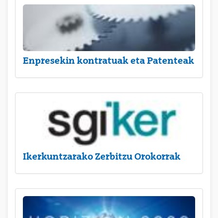
Enpresekin kontratuak eta Patenteak
Ikerkuntzarako Zerbitzu Orokorrak