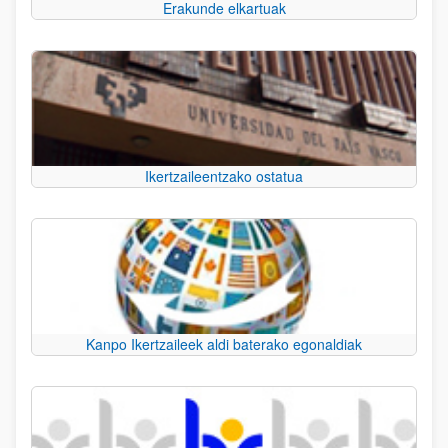
Erakunde elkartuak
Ikertzaileentzako ostatua
Kanpo Ikertzaileek aldi baterako egonaldiak