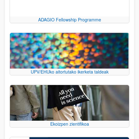
ADAGIO Fellowship Programme
UPV/EHUko aitortutako ikerketa taldeak
Ekoizpen zientifikoa