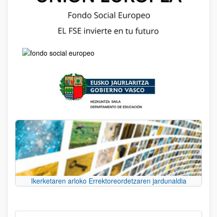
Ikerketaren arloko Errektoreordetzaren jardunaldia