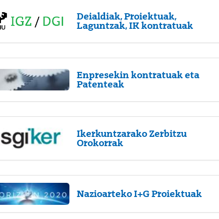
Deialdiak, Proiektuak,
Laguntzak, IK kontratuak
Enpresekin kontratuak eta
Patenteak
Ikerkuntzarako Zerbitzu
Orokorrak
Nazioarteko I+G Proiektuak