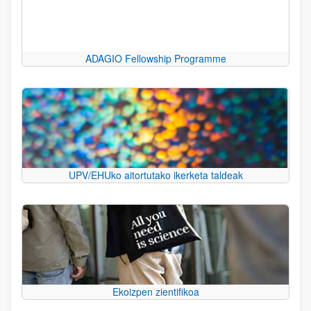
ADAGIO Fellowship Programme
UPV/EHUko aitortutako ikerketa taldeak
Ekoizpen zientifikoa