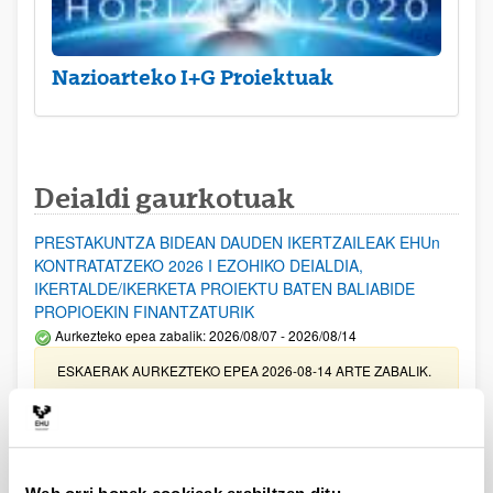
Nazioarteko I+G Proiektuak
Deialdi gaurkotuak
PRESTAKUNTZA BIDEAN DAUDEN IKERTZAILEAK EHUn
KONTRATATZEKO 2026 I EZOHIKO DEIALDIA,
IKERTALDE/IKERKETA PROIEKTU BATEN BALIABIDE
PROPIOEKIN FINANTZATURIK
Aurkezteko epea zabalik: 2026/08/07 - 2026/08/14
ESKAERAK AURKEZTEKO EPEA 2026-08-14 ARTE ZABALIK.
UPV/EHUn Azpiegitura Zientifikoa eta Funts Bibliografikoak
erosi eta berritzeko laguntzak 2026
Izapide irekia