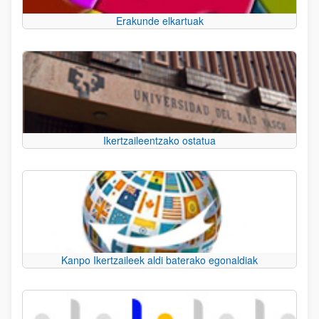
Erakunde elkartuak
Ikertzaileentzako ostatua
Kanpo Ikertzaileek aldi baterako egonaldiak