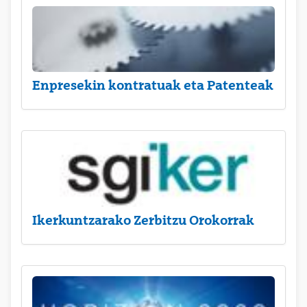
Enpresekin kontratuak eta Patenteak
Ikerkuntzarako Zerbitzu Orokorrak