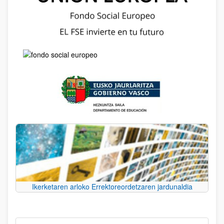
Ikerketaren arloko Errektoreordetzaren jardunaldia