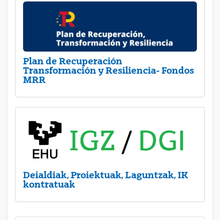
Plan de Recuperación
Transformación y Resiliencia- Fondos
MRR
Deialdiak, Proiektuak, Laguntzak, IK
kontratuak