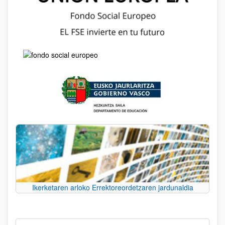
Ikerketaren arloko Errektoreordetzaren jardunaldia