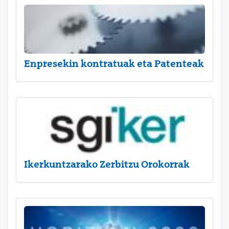
Enpresekin kontratuak eta Patenteak
Ikerkuntzarako Zerbitzu Orokorrak