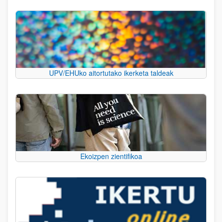
UPV/EHUko aitortutako ikerketa taldeak
Ekoizpen zientifikoa