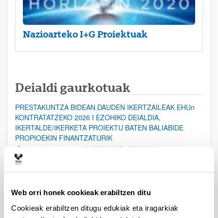
Nazioarteko I+G Proiektuak
Deialdi gaurkotuak
PRESTAKUNTZA BIDEAN DAUDEN IKERTZAILEAK EHUn
KONTRATATZEKO 2026 I EZOHIKO DEIALDIA,
IKERTALDE/IKERKETA PROIEKTU BATEN BALIABIDE
PROPIOEKIN FINANTZATURIK
Aurkezteko epea zabalik: 2026/08/07 - 2026/08/14
ESKAERAK AURKEZTEKO EPEA 2026-08-14 ARTE ZABALIK.
UPV/EHUn Azpiegitura Zientifikoa eta Funts Bibliografikoak
Web orri honek cookieak erabiltzen ditu
erosi eta berritzeko laguntzak 2026
Izapide irekia
Cookieak erabiltzen ditugu edukiak eta iragarkiak