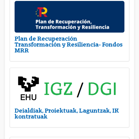
Plan de Recuperación
Transformación y Resiliencia- Fondos
MRR
Deialdiak, Proiektuak, Laguntzak, IK
kontratuak