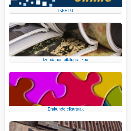
IKERTU
Izendapen bibliografikoa
Erakunde elkartuak