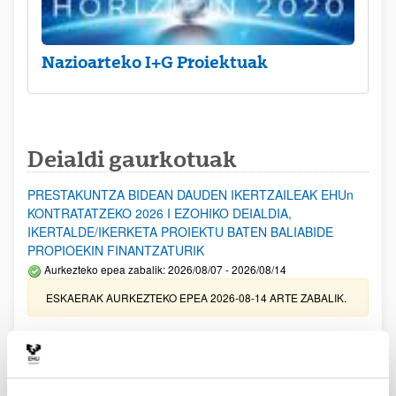
Nazioarteko I+G Proiektuak
Deialdi gaurkotuak
PRESTAKUNTZA BIDEAN DAUDEN IKERTZAILEAK EHUn
KONTRATATZEKO 2026 I EZOHIKO DEIALDIA,
IKERTALDE/IKERKETA PROIEKTU BATEN BALIABIDE
PROPIOEKIN FINANTZATURIK
Aurkezteko epea zabalik: 2026/08/07 - 2026/08/14
ESKAERAK AURKEZTEKO EPEA 2026-08-14 ARTE ZABALIK.
UPV/EHUn Azpiegitura Zientifikoa eta Funts Bibliografikoak
erosi eta berritzeko laguntzak 2026
Izapide irekia