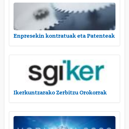
Enpresekin kontratuak eta Patenteak
Ikerkuntzarako Zerbitzu Orokorrak