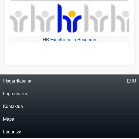
HR Excellence in Research
Irisgarritasuna
EHU
Lege oharra
Kontaktua
Mapa
Laguntza