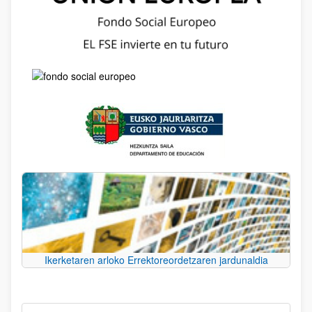
Ikerketaren arloko Errektoreordetzaren jardunaldia