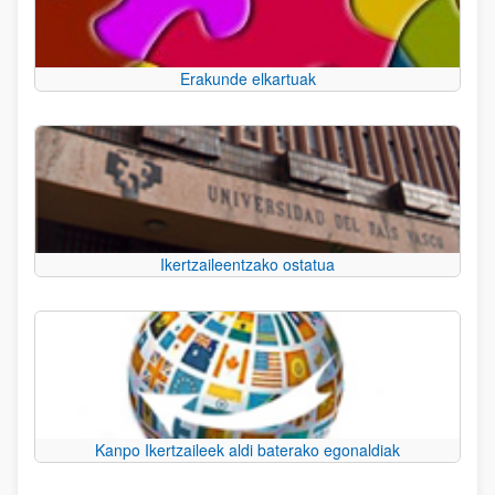
Erakunde elkartuak
Ikertzaileentzako ostatua
Kanpo Ikertzaileek aldi baterako egonaldiak