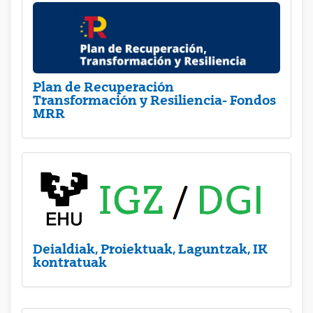
Plan de Recuperación
Transformación y Resiliencia- Fondos
MRR
Deialdiak, Proiektuak, Laguntzak, IK
kontratuak