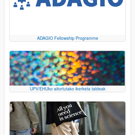
ADAGIO Fellowship Programme
UPV/EHUko aitortutako ikerketa taldeak