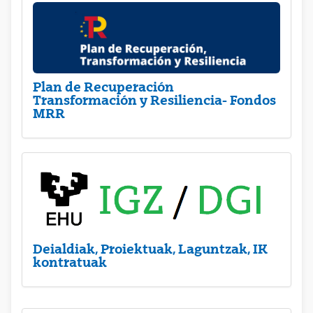
Plan de Recuperación
Transformación y Resiliencia- Fondos
MRR
Deialdiak, Proiektuak, Laguntzak, IK
kontratuak