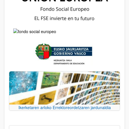
Ikerketaren arloko Errektoreordetzaren jardunaldia