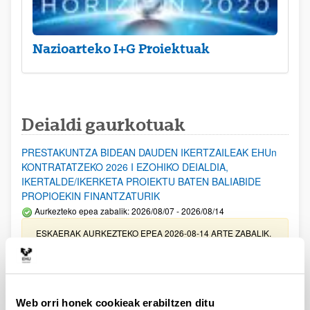
Nazioarteko I+G Proiektuak
Deialdi gaurkotuak
PRESTAKUNTZA BIDEAN DAUDEN IKERTZAILEAK EHUn
KONTRATATZEKO 2026 I EZOHIKO DEIALDIA,
IKERTALDE/IKERKETA PROIEKTU BATEN BALIABIDE
PROPIOEKIN FINANTZATURIK
Aurkezteko epea zabalik: 2026/08/07 - 2026/08/14
ESKAERAK AURKEZTEKO EPEA 2026-08-14 ARTE ZABALIK.
UPV/EHUn Azpiegitura Zientifikoa eta Funts Bibliografikoak
erosi eta berritzeko laguntzak 2026
Izapide irekia
Web orri honek cookieak erabiltzen ditu