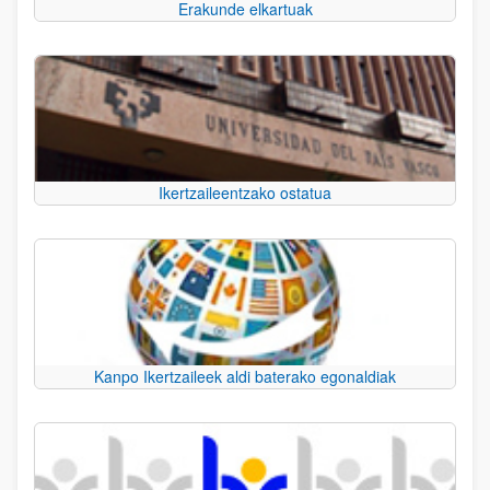
Erakunde elkartuak
Ikertzaileentzako ostatua
Kanpo Ikertzaileek aldi baterako egonaldiak