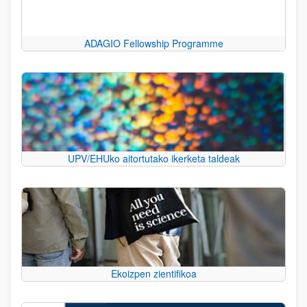
ADAGIO Fellowship Programme
UPV/EHUko aitortutako ikerketa taldeak
Ekoizpen zientifikoa