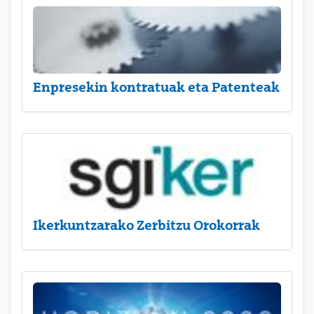
Enpresekin kontratuak eta Patenteak
Ikerkuntzarako Zerbitzu Orokorrak