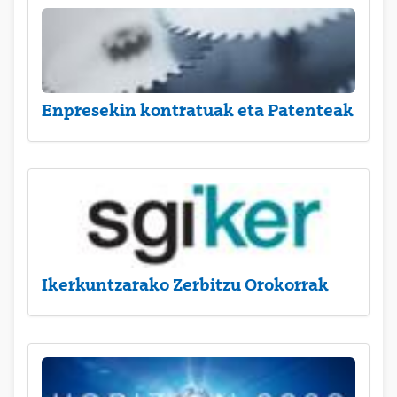
Enpresekin kontratuak eta Patenteak
Ikerkuntzarako Zerbitzu Orokorrak