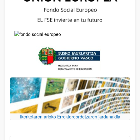
Ikerketaren arloko Errektoreordetzaren jardunaldia