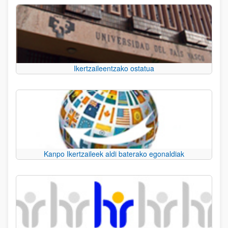
Ikertzaileentzako ostatua
Kanpo Ikertzaileek aldi baterako egonaldiak