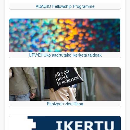
ADAGIO Fellowship Programme
UPV/EHUko aitortutako ikerketa taldeak
Ekoizpen zientifikoa