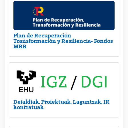
Plan de Recuperación
Transformación y Resiliencia- Fondos
MRR
Deialdiak, Proiektuak, Laguntzak, IK
kontratuak