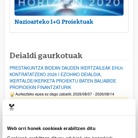
Nazioarteko I+G Proiektuak
Deialdi gaurkotuak
PRESTAKUNTZA BIDEAN DAUDEN IKERTZAILEAK EHUn
KONTRATATZEKO 2026 I EZOHIKO DEIALDIA,
IKERTALDE/IKERKETA PROIEKTU BATEN BALIABIDE
PROPIOEKIN FINANTZATURIK
Aurkezteko epea ez dago zabalik: 2026/08/07 - 2026/08/14
ESKAERAK AURKEZTEKO EPEA 2026-08-14 ARTE ZABALIK.
UPV/EHUn Azpiegitura Zientifikoa eta Funts Bibliografikoak
erosi eta berritzeko laguntzak 2026
Web orri honek cookieak erabiltzen ditu
Izapide irekia