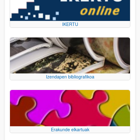
IKERTU
Izendapen bibliografikoa
Erakunde elkartuak