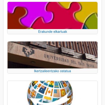
Erakunde elkartuak
Ikertzaileentzako ostatua