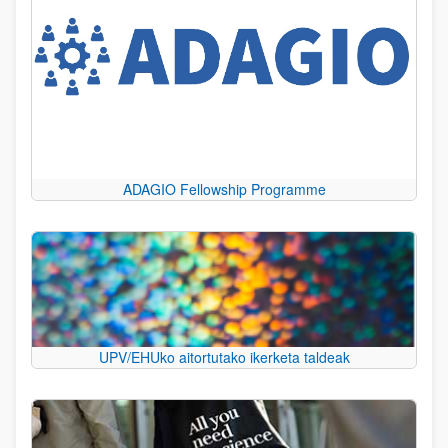
ADAGIO Fellowship Programme
UPV/EHUko aitortutako ikerketa taldeak