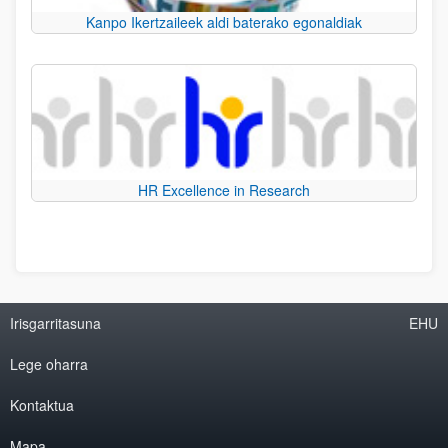
Kanpo Ikertzaileek aldi baterako egonaldiak
HR Excellence in Research
Irisgarritasuna
EHU
Lege oharra
Kontaktua
Mapa