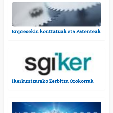
Enpresekin kontratuak eta Patenteak
Ikerkuntzarako Zerbitzu Orokorrak