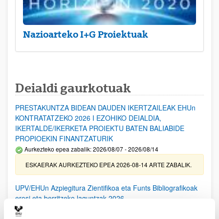
Nazioarteko I+G Proiektuak
Deialdi gaurkotuak
PRESTAKUNTZA BIDEAN DAUDEN IKERTZAILEAK EHUn
KONTRATATZEKO 2026 I EZOHIKO DEIALDIA,
IKERTALDE/IKERKETA PROIEKTU BATEN BALIABIDE
PROPIOEKIN FINANTZATURIK
Aurkezteko epea zabalik: 2026/08/07 - 2026/08/14
ESKAERAK AURKEZTEKO EPEA 2026-08-14 ARTE ZABALIK.
UPV/EHUn Azpiegitura Zientifikoa eta Funts Bibliografikoak
erosi eta berritzeko laguntzak 2026
Izapide irekia