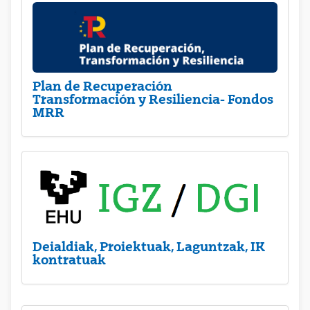
Plan de Recuperación
Transformación y Resiliencia- Fondos
MRR
Deialdiak, Proiektuak, Laguntzak, IK
kontratuak