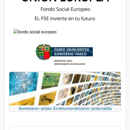
Ikerketaren arloko Errektoreordetzaren jardunaldia