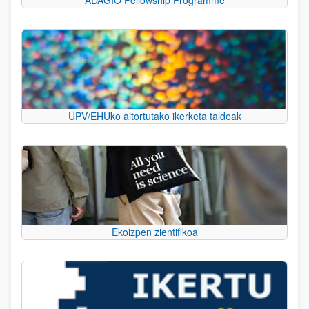
UPV/EHUko aitortutako ikerketa taldeak
Ekoizpen zientifikoa