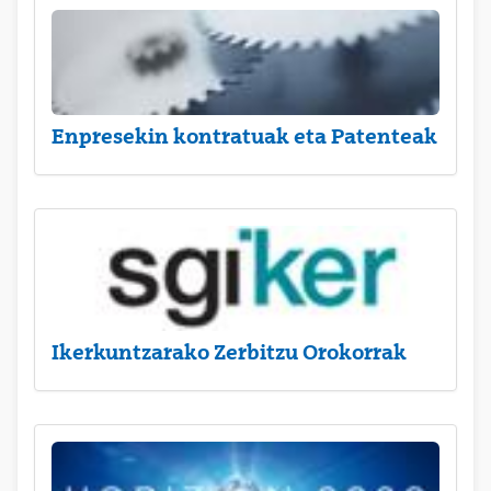
Enpresekin kontratuak eta Patenteak
Ikerkuntzarako Zerbitzu Orokorrak