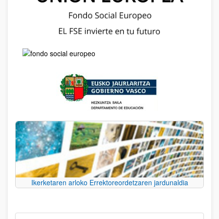
Ikerketaren arloko Errektoreordetzaren jardunaldia