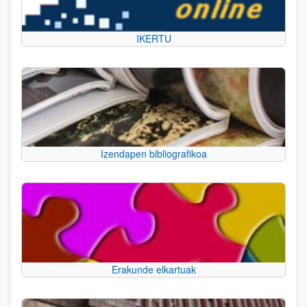
IKERTU
Izendapen bibliografikoa
Erakunde elkartuak