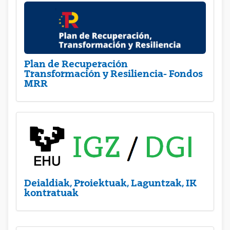
Plan de Recuperación
Transformación y Resiliencia- Fondos
MRR
Deialdiak, Proiektuak, Laguntzak, IK
kontratuak