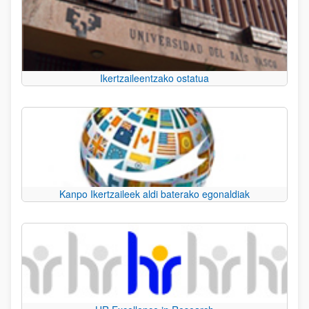
Ikertzaileentzako ostatua
Kanpo Ikertzaileek aldi baterako egonaldiak