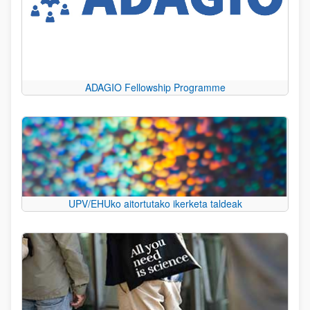
ADAGIO Fellowship Programme
UPV/EHUko aitortutako ikerketa taldeak