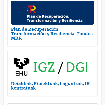
Plan de Recuperación
Transformación y Resiliencia- Fondos
MRR
Deialdiak, Proiektuak, Laguntzak, IK
kontratuak