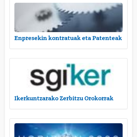
Enpresekin kontratuak eta Patenteak
Ikerkuntzarako Zerbitzu Orokorrak