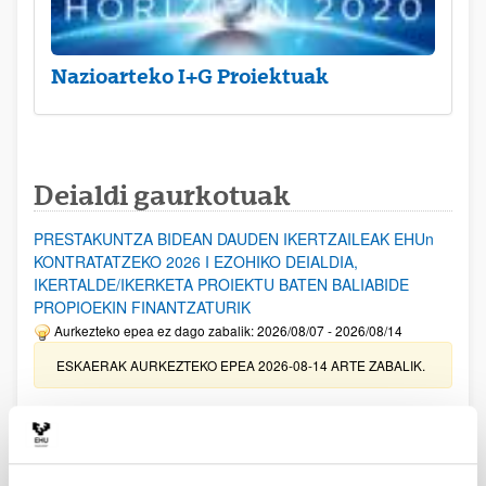
Nazioarteko I+G Proiektuak
Deialdi gaurkotuak
PRESTAKUNTZA BIDEAN DAUDEN IKERTZAILEAK EHUn
KONTRATATZEKO 2026 I EZOHIKO DEIALDIA,
IKERTALDE/IKERKETA PROIEKTU BATEN BALIABIDE
PROPIOEKIN FINANTZATURIK
Aurkezteko epea ez dago zabalik: 2026/08/07 - 2026/08/14
ESKAERAK AURKEZTEKO EPEA 2026-08-14 ARTE ZABALIK.
UPV/EHUn Azpiegitura Zientifikoa eta Funts Bibliografikoak
erosi eta berritzeko laguntzak 2026
Izapide irekia