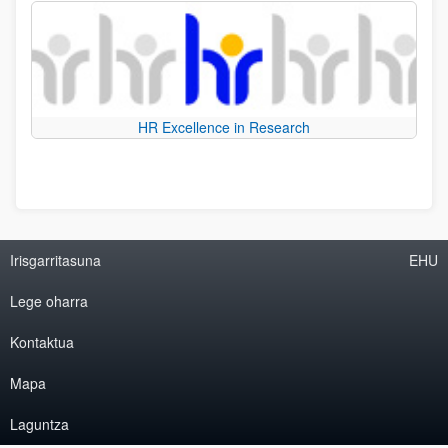
HR Excellence in Research
Irisgarritasuna
EHU
Lege oharra
Kontaktua
Mapa
Laguntza