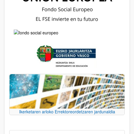
Ikerketaren arloko Errektoreordetzaren jardunaldia