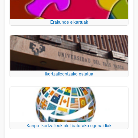
Erakunde elkartuak
Ikertzaileentzako ostatua
Kanpo Ikertzaileek aldi baterako egonaldiak