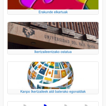
Erakunde elkartuak
Ikertzaileentzako ostatua
Kanpo Ikertzaileek aldi baterako egonaldiak