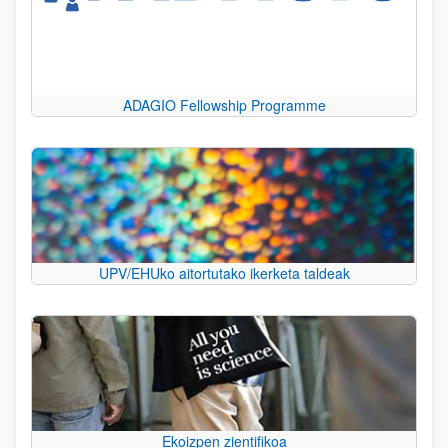
ADAGIO Fellowship Programme
UPV/EHUko aitortutako ikerketa taldeak
Ekoizpen zientifikoa