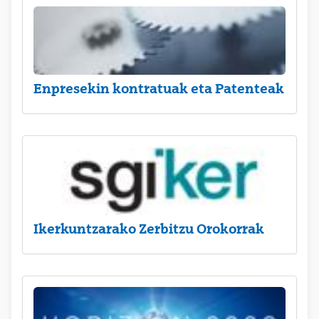
Enpresekin kontratuak eta Patenteak
Ikerkuntzarako Zerbitzu Orokorrak