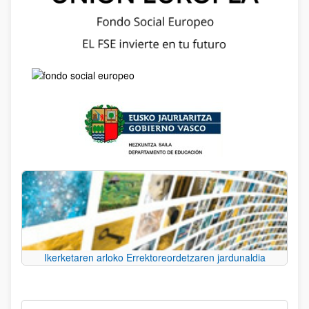
Ikerketaren arloko Errektoreordetzaren jardunaldia