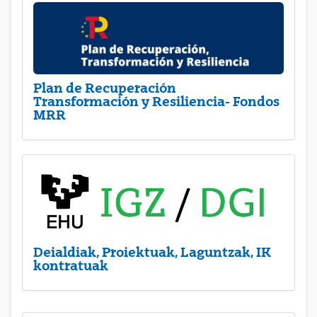
Plan de Recuperación
Transformación y Resiliencia- Fondos
MRR
Deialdiak, Proiektuak, Laguntzak, IK
kontratuak