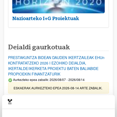
Nazioarteko I+G Proiektuak
Deialdi gaurkotuak
PRESTAKUNTZA BIDEAN DAUDEN IKERTZAILEAK EHUn
KONTRATATZEKO 2026 I EZOHIKO DEIALDIA,
IKERTALDE/IKERKETA PROIEKTU BATEN BALIABIDE
PROPIOEKIN FINANTZATURIK
Aurkezteko epea zabalik: 2026/08/07 - 2026/08/14
ESKAERAK AURKEZTEKO EPEA 2026-08-14 ARTE ZABALIK.
UPV/EHUn Azpiegitura Zientifikoa eta Funts Bibliografikoak
erosi eta berritzeko laguntzak 2026
Izapide irekia