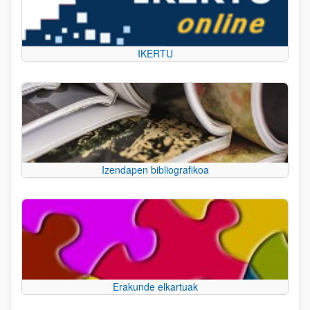
IKERTU
Izendapen bibliografikoa
Erakunde elkartuak