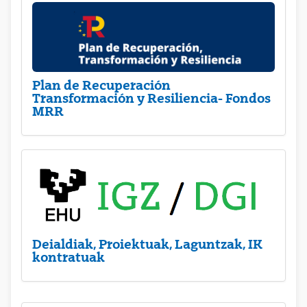
Plan de Recuperación
Transformación y Resiliencia- Fondos
MRR
Deialdiak, Proiektuak, Laguntzak, IK
kontratuak