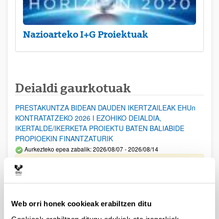
Nazioarteko I+G Proiektuak
Deialdi gaurkotuak
PRESTAKUNTZA BIDEAN DAUDEN IKERTZAILEAK EHUn
KONTRATATZEKO 2026 I EZOHIKO DEIALDIA,
IKERTALDE/IKERKETA PROIEKTU BATEN BALIABIDE
PROPIOEKIN FINANTZATURIK
Aurkezteko epea zabalik: 2026/08/07 - 2026/08/14
ESKAERAK AURKEZTEKO EPEA 2026-08-14 ARTE ZABALIK.
UPV/EHUn Azpiegitura Zientifikoa eta Funts Bibliografikoak
erosi eta berritzeko laguntzak 2026
Web orri honek cookieak erabiltzen ditu
Izapide irekia