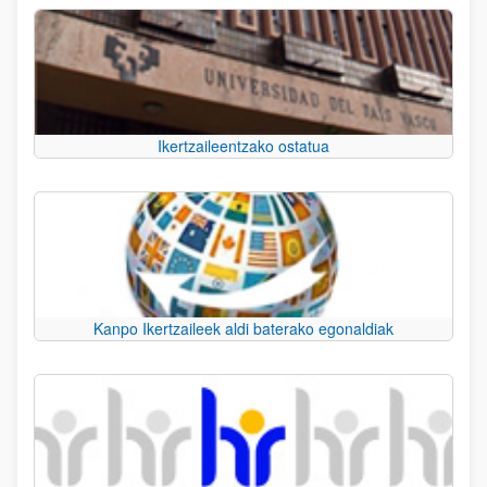
Ikertzaileentzako ostatua
Kanpo Ikertzaileek aldi baterako egonaldiak