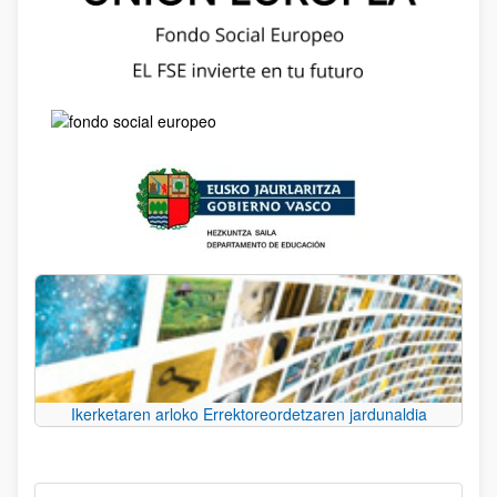
Ikerketaren arloko Errektoreordetzaren jardunaldia