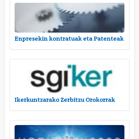
Enpresekin kontratuak eta Patenteak
Ikerkuntzarako Zerbitzu Orokorrak