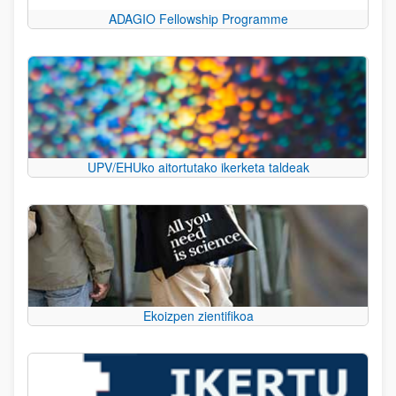
ADAGIO Fellowship Programme
UPV/EHUko aitortutako ikerketa taldeak
Ekoizpen zientifikoa