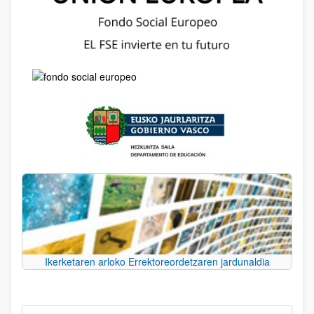
Ikerketaren arloko Errektoreordetzaren jardunaldia