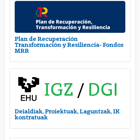
Plan de Recuperación
Transformación y Resiliencia- Fondos
MRR
Deialdiak, Proiektuak, Laguntzak, IK
kontratuak