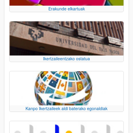
Erakunde elkartuak
Ikertzaileentzako ostatua
Kanpo Ikertzaileek aldi baterako egonaldiak