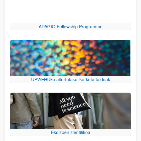
ADAGIO Fellowship Programme
UPV/EHUko aitortutako ikerketa taldeak
Ekoizpen zientifikoa