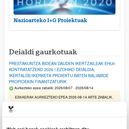
Nazioarteko I+G Proiektuak
Deialdi gaurkotuak
PRESTAKUNTZA BIDEAN DAUDEN IKERTZAILEAK EHUn
KONTRATATZEKO 2026 I EZOHIKO DEIALDIA,
IKERTALDE/IKERKETA PROIEKTU BATEN BALIABIDE
PROPIOEKIN FINANTZATURIK
Aurkezteko epea zabalik: 2026/08/07 - 2026/08/14
ESKAERAK AURKEZTEKO EPEA 2026-08-14 ARTE ZABALIK.
UPV/EHUn Azpiegitura Zientifikoa eta Funts Bibliografikoak
erosi eta berritzeko laguntzak 2026
Izapide irekia