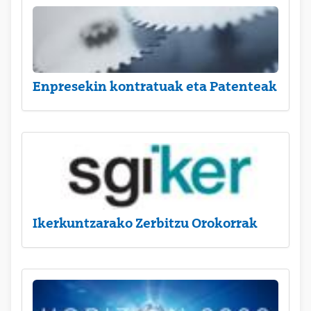
Enpresekin kontratuak eta Patenteak
Ikerkuntzarako Zerbitzu Orokorrak