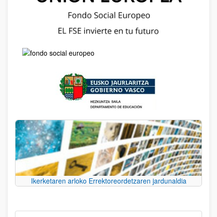
Ikerketaren arloko Errektoreordetzaren jardunaldia