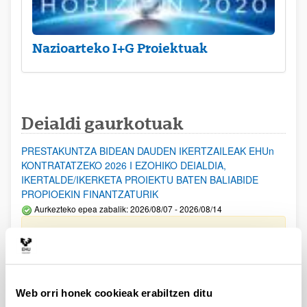
Nazioarteko I+G Proiektuak
Deialdi gaurkotuak
PRESTAKUNTZA BIDEAN DAUDEN IKERTZAILEAK EHUn
KONTRATATZEKO 2026 I EZOHIKO DEIALDIA,
IKERTALDE/IKERKETA PROIEKTU BATEN BALIABIDE
PROPIOEKIN FINANTZATURIK
Aurkezteko epea zabalik: 2026/08/07 - 2026/08/14
ESKAERAK AURKEZTEKO EPEA 2026-08-14 ARTE ZABALIK.
UPV/EHUn Azpiegitura Zientifikoa eta Funts Bibliografikoak
erosi eta berritzeko laguntzak 2026
Izapide irekia
Web orri honek cookieak erabiltzen ditu