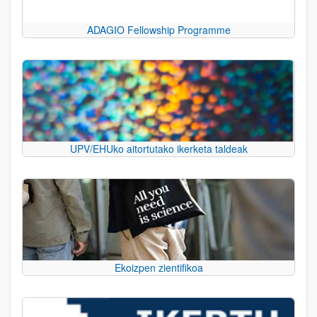
ADAGIO Fellowship Programme
UPV/EHUko aitortutako ikerketa taldeak
Ekoizpen zientifikoa