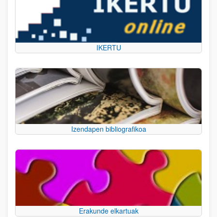
IKERTU
Izendapen bibliografikoa
Erakunde elkartuak