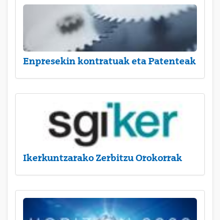
Enpresekin kontratuak eta Patenteak
Ikerkuntzarako Zerbitzu Orokorrak