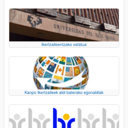
Ikertzaileentzako ostatua
Kanpo Ikertzaileek aldi baterako egonaldiak