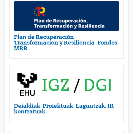
Plan de Recuperación
Transformación y Resiliencia- Fondos
MRR
Deialdiak, Proiektuak, Laguntzak, IK
kontratuak