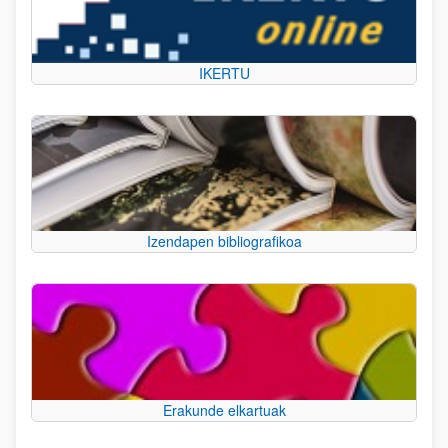
IKERTU
Izendapen bibliografikoa
Erakunde elkartuak