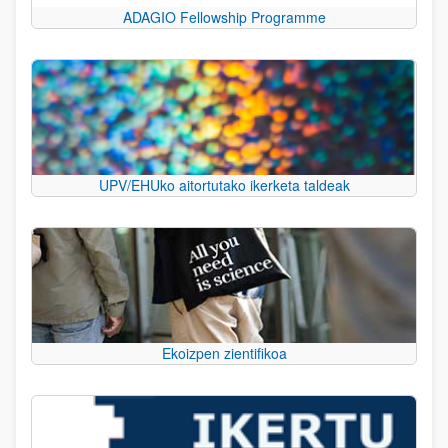
ADAGIO Fellowship Programme
UPV/EHUko aitortutako ikerketa taldeak
Ekoizpen zientifikoa