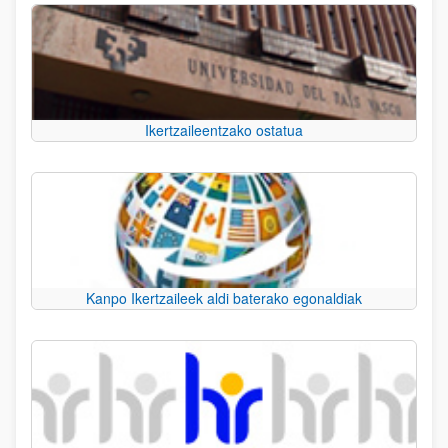
Ikertzaileentzako ostatua
Kanpo Ikertzaileek aldi baterako egonaldiak