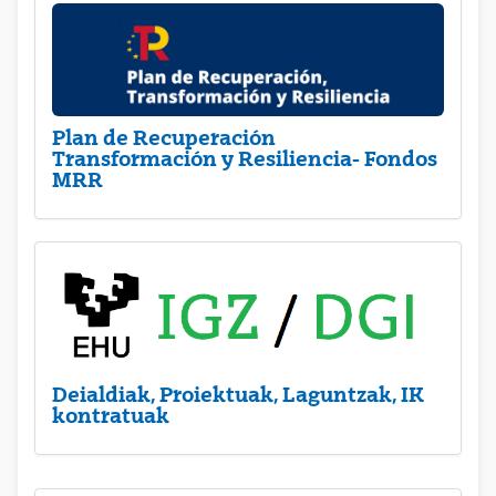
Plan de Recuperación
Transformación y Resiliencia- Fondos
MRR
Deialdiak, Proiektuak, Laguntzak, IK
kontratuak