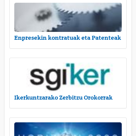
Enpresekin kontratuak eta Patenteak
Ikerkuntzarako Zerbitzu Orokorrak