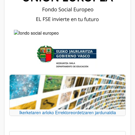
Ikerketaren arloko Errektoreordetzaren jardunaldia