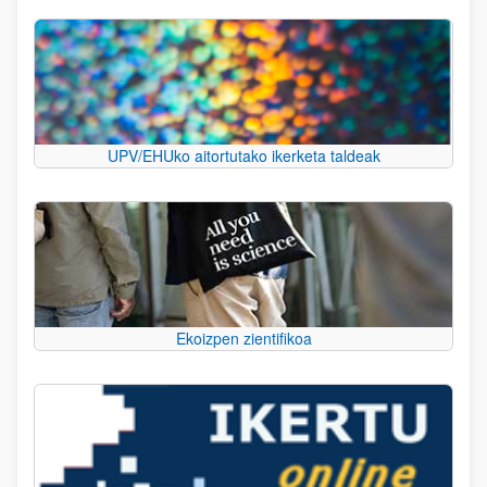
UPV/EHUko aitortutako ikerketa taldeak
Ekoizpen zientifikoa