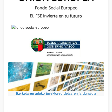
Ikerketaren arloko Errektoreordetzaren jardunaldia