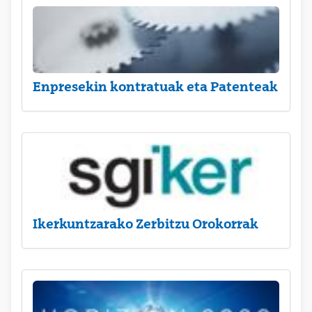
Enpresekin kontratuak eta Patenteak
Ikerkuntzarako Zerbitzu Orokorrak