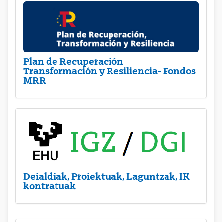
Plan de Recuperación
Transformación y Resiliencia- Fondos
MRR
Deialdiak, Proiektuak, Laguntzak, IK
kontratuak