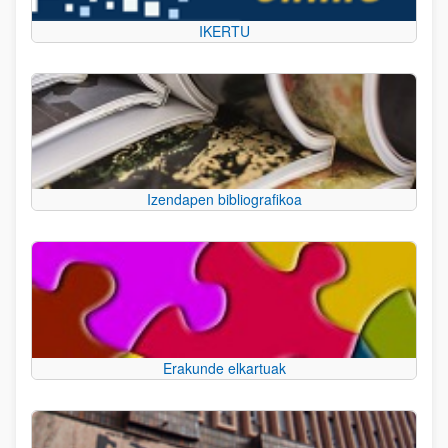
IKERTU
Izendapen bibliografikoa
Erakunde elkartuak