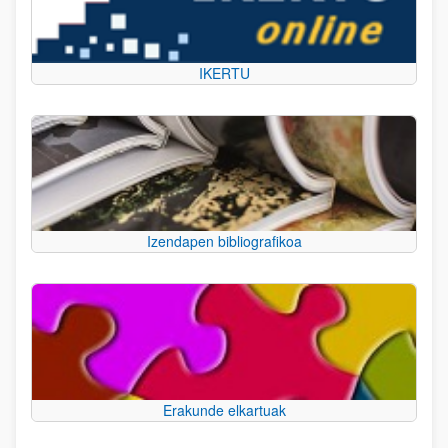
IKERTU
Izendapen bibliografikoa
Erakunde elkartuak