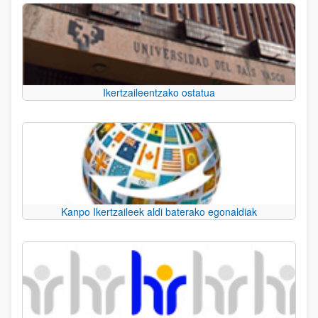
Ikertzaileentzako ostatua
Kanpo Ikertzaileek aldi baterako egonaldiak