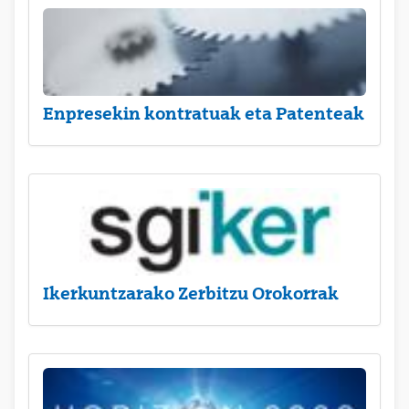
Enpresekin kontratuak eta Patenteak
Ikerkuntzarako Zerbitzu Orokorrak