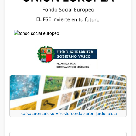
Ikerketaren arloko Errektoreordetzaren jardunaldia