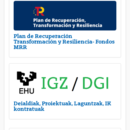
Plan de Recuperación
Transformación y Resiliencia- Fondos
MRR
Deialdiak, Proiektuak, Laguntzak, IK
kontratuak