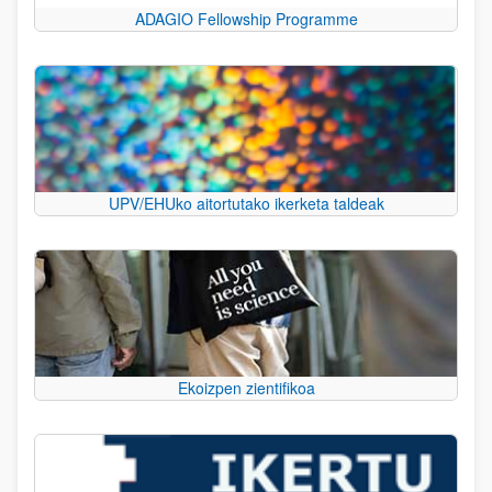
ADAGIO Fellowship Programme
UPV/EHUko aitortutako ikerketa taldeak
Ekoizpen zientifikoa