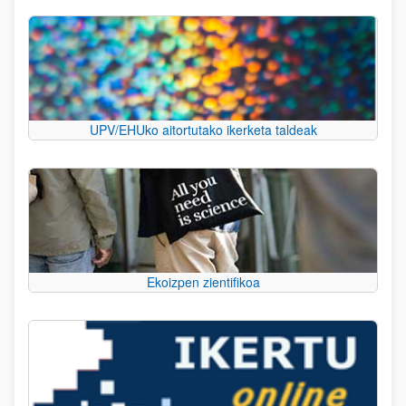
UPV/EHUko aitortutako ikerketa taldeak
Ekoizpen zientifikoa