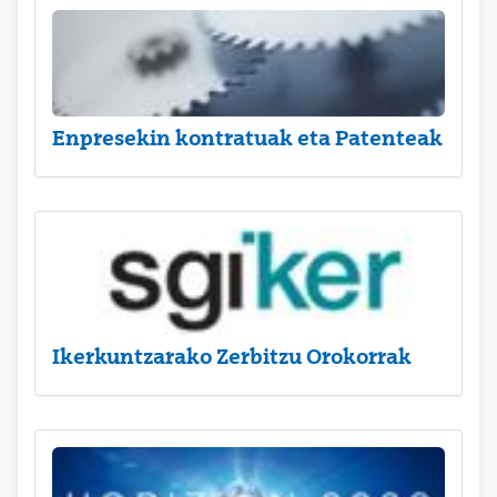
Enpresekin kontratuak eta Patenteak
Ikerkuntzarako Zerbitzu Orokorrak