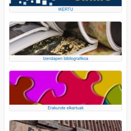
IKERTU
Izendapen bibliografikoa
Erakunde elkartuak