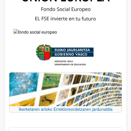
Ikerketaren arloko Errektoreordetzaren jardunaldia