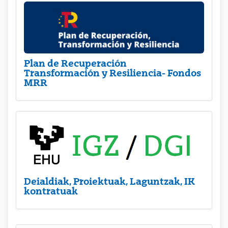
Plan de Recuperación
Transformación y Resiliencia- Fondos
MRR
Deialdiak, Proiektuak, Laguntzak, IK
kontratuak