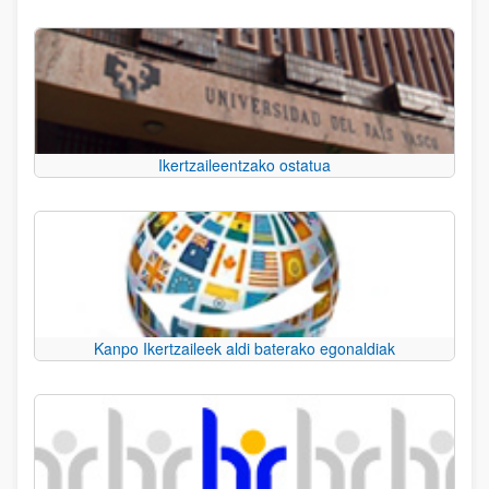
Ikertzaileentzako ostatua
Kanpo Ikertzaileek aldi baterako egonaldiak