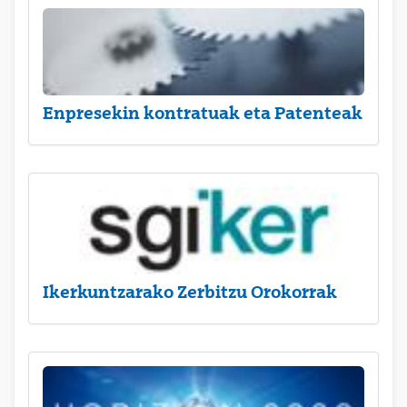
Enpresekin kontratuak eta Patenteak
Ikerkuntzarako Zerbitzu Orokorrak