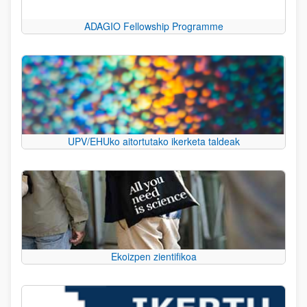
ADAGIO Fellowship Programme
UPV/EHUko aitortutako ikerketa taldeak
Ekoizpen zientifikoa