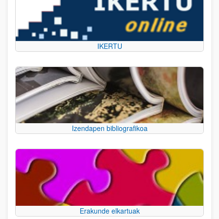
IKERTU
Izendapen bibliografikoa
Erakunde elkartuak