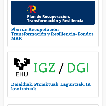
Plan de Recuperación
Transformación y Resiliencia- Fondos
MRR
Deialdiak, Proiektuak, Laguntzak, IK
kontratuak