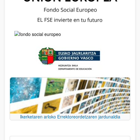
Ikerketaren arloko Errektoreordetzaren jardunaldia