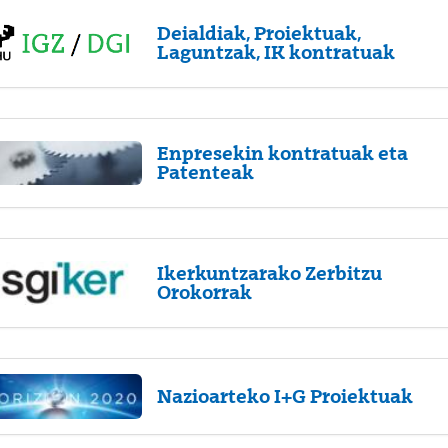
Deialdiak, Proiektuak,
Laguntzak, IK kontratuak
Enpresekin kontratuak eta
Patenteak
Ikerkuntzarako Zerbitzu
Orokorrak
Nazioarteko I+G Proiektuak