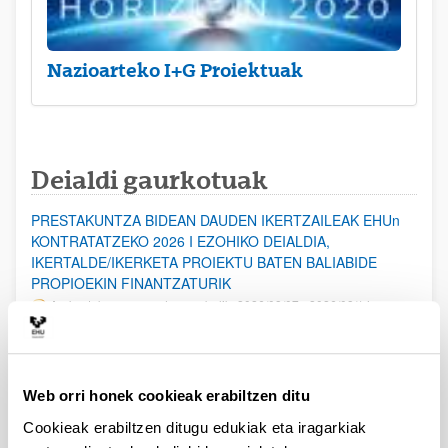
Nazioarteko I+G Proiektuak
Deialdi gaurkotuak
PRESTAKUNTZA BIDEAN DAUDEN IKERTZAILEAK EHUn
KONTRATATZEKO 2026 I EZOHIKO DEIALDIA,
IKERTALDE/IKERKETA PROIEKTU BATEN BALIABIDE
PROPIOEKIN FINANTZATURIK
Aurkezteko epea ez dago zabalik: 2026/08/07 - 2026/08/14
ESKAERAK AURKEZTEKO EPEA 2026-08-14 ARTE ZABALIK.
UPV/EHUn Azpiegitura Zientifikoa eta Funts Bibliografikoak
Web orri honek cookieak erabiltzen ditu
erosi eta berritzeko laguntzak 2026
Izapide irekia
Cookieak erabiltzen ditugu edukiak eta iragarkiak