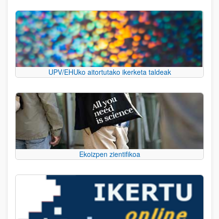
UPV/EHUko aitortutako ikerketa taldeak
Ekoizpen zientifikoa