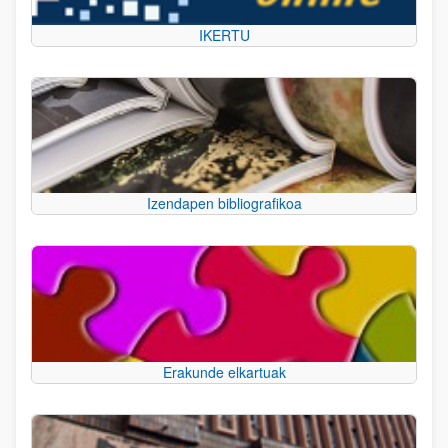
IKERTU
Izendapen bibliografikoa
Erakunde elkartuak