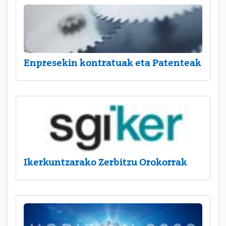
Enpresekin kontratuak eta Patenteak
Ikerkuntzarako Zerbitzu Orokorrak