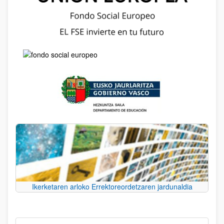
Ikerketaren arloko Errektoreordetzaren jardunaldia