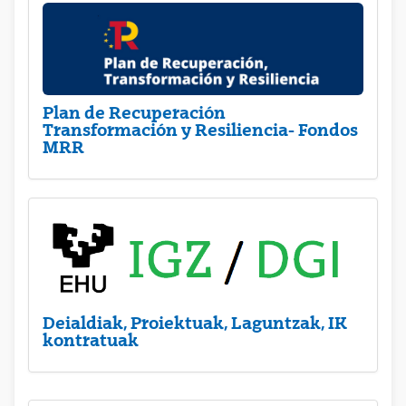
Plan de Recuperación
Transformación y Resiliencia- Fondos
MRR
Deialdiak, Proiektuak, Laguntzak, IK
kontratuak