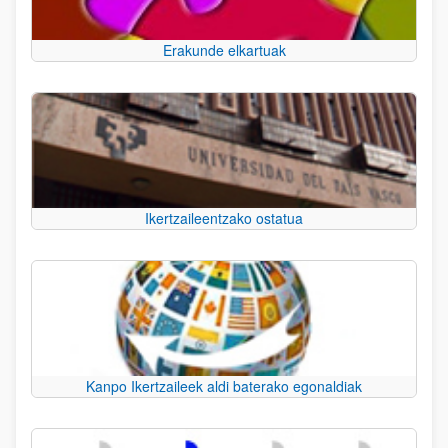
Erakunde elkartuak
Ikertzaileentzako ostatua
Kanpo Ikertzaileek aldi baterako egonaldiak