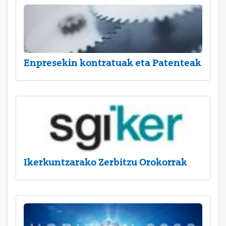
Enpresekin kontratuak eta Patenteak
Ikerkuntzarako Zerbitzu Orokorrak