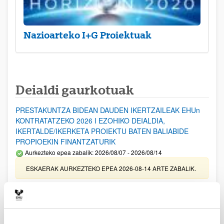
Nazioarteko I+G Proiektuak
Deialdi gaurkotuak
PRESTAKUNTZA BIDEAN DAUDEN IKERTZAILEAK EHUn
KONTRATATZEKO 2026 I EZOHIKO DEIALDIA,
IKERTALDE/IKERKETA PROIEKTU BATEN BALIABIDE
PROPIOEKIN FINANTZATURIK
Aurkezteko epea zabalik: 2026/08/07 - 2026/08/14
ESKAERAK AURKEZTEKO EPEA 2026-08-14 ARTE ZABALIK.
UPV/EHUn Azpiegitura Zientifikoa eta Funts Bibliografikoak
erosi eta berritzeko laguntzak 2026
Izapide irekia