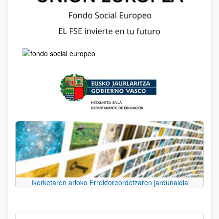
Ikerketaren arloko Errektoreordetzaren jardunaldia