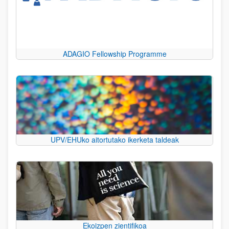
ADAGIO Fellowship Programme
UPV/EHUko aitortutako ikerketa taldeak
Ekoizpen zientifikoa