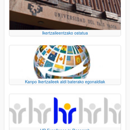
Ikertzaileentzako ostatua
Kanpo Ikertzaileek aldi baterako egonaldiak