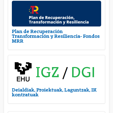
Plan de Recuperación
Transformación y Resiliencia- Fondos
MRR
Deialdiak, Proiektuak, Laguntzak, IK
kontratuak