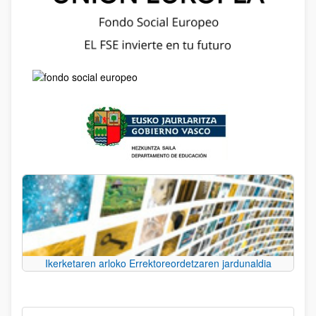
Ikerketaren arloko Errektoreordetzaren jardunaldia