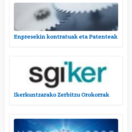
Enpresekin kontratuak eta Patenteak
Ikerkuntzarako Zerbitzu Orokorrak