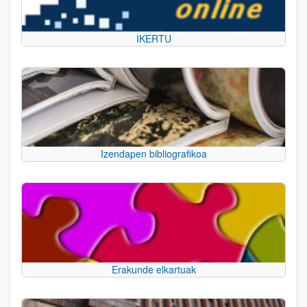
IKERTU
Izendapen bibliografikoa
Erakunde elkartuak