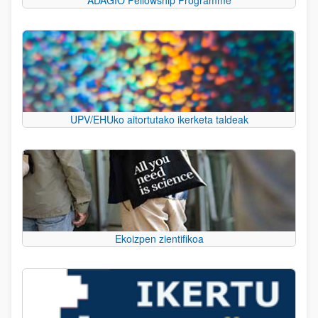
UPV/EHUko aitortutako ikerketa taldeak
Ekoizpen zientifikoa