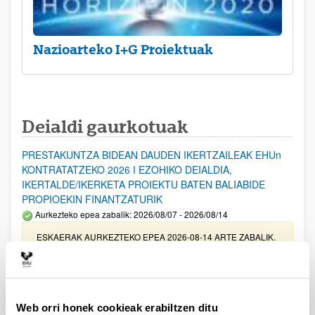
Nazioarteko I+G Proiektuak
Deialdi gaurkotuak
PRESTAKUNTZA BIDEAN DAUDEN IKERTZAILEAK EHUn
KONTRATATZEKO 2026 I EZOHIKO DEIALDIA,
IKERTALDE/IKERKETA PROIEKTU BATEN BALIABIDE
PROPIOEKIN FINANTZATURIK
Aurkezteko epea zabalik: 2026/08/07 - 2026/08/14
ESKAERAK AURKEZTEKO EPEA 2026-08-14 ARTE ZABALIK.
UPV/EHUn Azpiegitura Zientifikoa eta Funts Bibliografikoak
erosi eta berritzeko laguntzak 2026
Izapide irekia
Web orri honek cookieak erabiltzen ditu