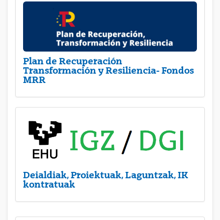
Plan de Recuperación
Transformación y Resiliencia- Fondos
MRR
Deialdiak, Proiektuak, Laguntzak, IK
kontratuak