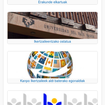
Erakunde elkartuak
Ikertzaileentzako ostatua
Kanpo Ikertzaileek aldi baterako egonaldiak