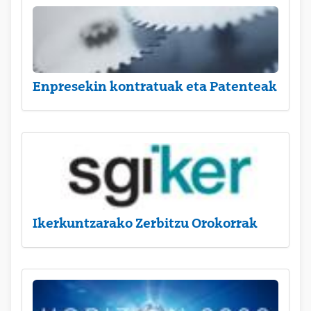
Enpresekin kontratuak eta Patenteak
Ikerkuntzarako Zerbitzu Orokorrak