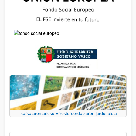
Ikerketaren arloko Errektoreordetzaren jardunaldia