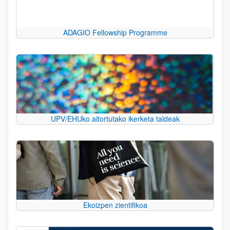
ADAGIO Fellowship Programme
UPV/EHUko aitortutako ikerketa taldeak
Ekoizpen zientifikoa