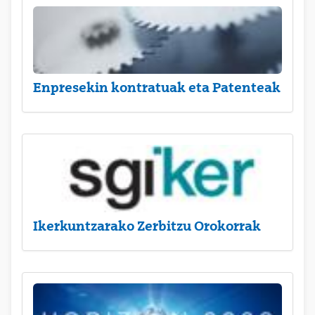
Enpresekin kontratuak eta Patenteak
Ikerkuntzarako Zerbitzu Orokorrak