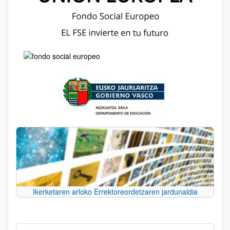
Ikerketaren arloko Errektoreordetzaren jardunaldia