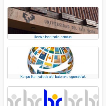
Ikertzaileentzako ostatua
Kanpo Ikertzaileek aldi baterako egonaldiak