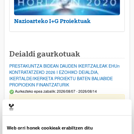
Nazioarteko I+G Proiektuak
Deialdi gaurkotuak
PRESTAKUNTZA BIDEAN DAUDEN IKERTZAILEAK EHUn
KONTRATATZEKO 2026 I EZOHIKO DEIALDIA,
IKERTALDE/IKERKETA PROIEKTU BATEN BALIABIDE
PROPIOEKIN FINANTZATURIK
Aurkezteko epea zabalik: 2026/08/07 - 2026/08/14
ESKAERAK AURKEZTEKO EPEA 2026-08-14 ARTE ZABALIK.
UPV/EHUn Azpiegitura Zientifikoa eta Funts Bibliografikoak
erosi eta berritzeko laguntzak 2026
Izapide irekia
Web orri honek cookieak erabiltzen ditu