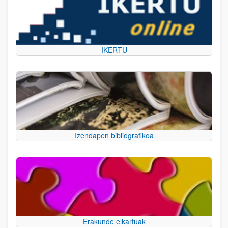
IKERTU
Izendapen bibliografikoa
Erakunde elkartuak