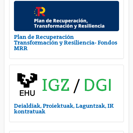
Plan de Recuperación
Transformación y Resiliencia- Fondos
MRR
Deialdiak, Proiektuak, Laguntzak, IK
kontratuak