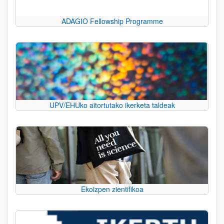
ADAGIO Fellowship Programme
UPV/EHUko aitortutako ikerketa taldeak
Ekoizpen zientifikoa