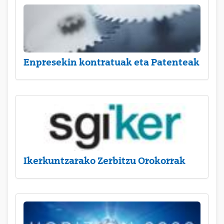
Enpresekin kontratuak eta Patenteak
Ikerkuntzarako Zerbitzu Orokorrak