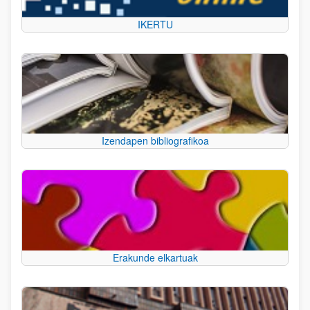
IKERTU
Izendapen bibliografikoa
Erakunde elkartuak