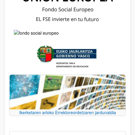
Ikerketaren arloko Errektoreordetzaren jardunaldia