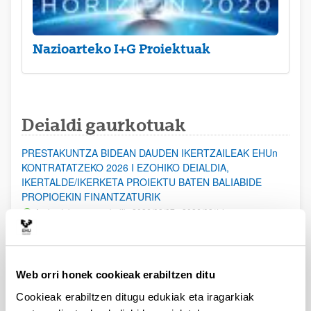
Nazioarteko I+G Proiektuak
Deialdi gaurkotuak
PRESTAKUNTZA BIDEAN DAUDEN IKERTZAILEAK EHUn
KONTRATATZEKO 2026 I EZOHIKO DEIALDIA,
IKERTALDE/IKERKETA PROIEKTU BATEN BALIABIDE
PROPIOEKIN FINANTZATURIK
Aurkezteko epea zabalik: 2026/08/07 - 2026/08/14
ESKAERAK AURKEZTEKO EPEA 2026-08-14 ARTE ZABALIK.
UPV/EHUn Azpiegitura Zientifikoa eta Funts Bibliografikoak
Web orri honek cookieak erabiltzen ditu
erosi eta berritzeko laguntzak 2026
Izapide irekia
Cookieak erabiltzen ditugu edukiak eta iragarkiak