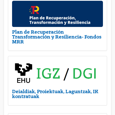
Plan de Recuperación
Transformación y Resiliencia- Fondos
MRR
Deialdiak, Proiektuak, Laguntzak, IK
kontratuak