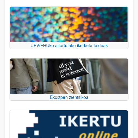
UPV/EHUko aitortutako ikerketa taldeak
Ekoizpen zientifikoa