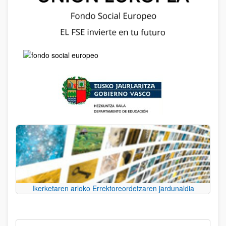
Ikerketaren arloko Errektoreordetzaren jardunaldia