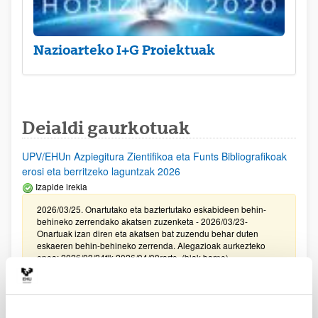
Nazioarteko I+G Proiektuak
Deialdi gaurkotuak
UPV/EHUn Azpiegitura Zientifikoa eta Funts Bibliografikoak
erosi eta berritzeko laguntzak 2026
Izapide irekia
2026/03/25. Onartutako eta baztertutako eskabideen behin-
behineko zerrendako akatsen zuzenketa - 2026/03/23-
Onartuak izan diren eta akatsen bat zuzendu behar duten
eskaeren behin-behineko zerrenda. Alegazioak aurkezteko
epea: 2026/03/24tik 2026/04/09rarte. (biak barne)
Zientzia, Teknologia eta Berrikuntza arloetako kultura
sustatzeko laguntzen deialdia (FECYT) 2026