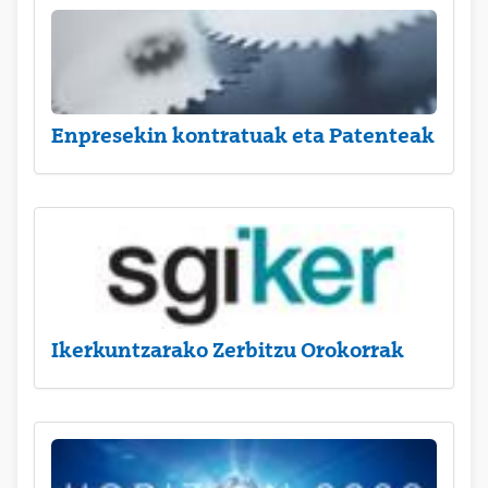
Enpresekin kontratuak eta Patenteak
Ikerkuntzarako Zerbitzu Orokorrak