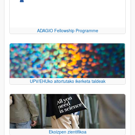
ADAGIO Fellowship Programme
UPV/EHUko aitortutako ikerketa taldeak
Ekoizpen zientifikoa