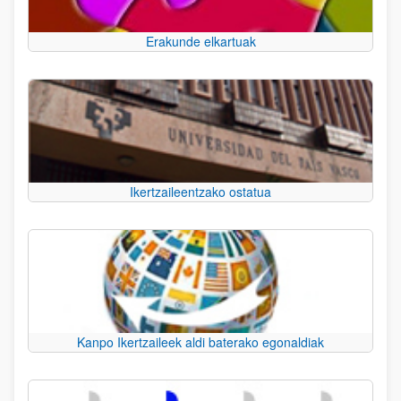
Erakunde elkartuak
Ikertzaileentzako ostatua
Kanpo Ikertzaileek aldi baterako egonaldiak