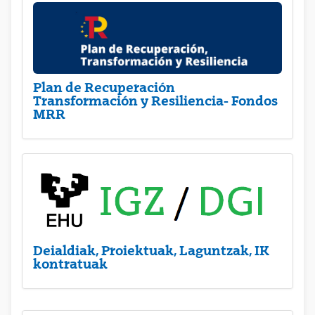
Plan de Recuperación
Transformación y Resiliencia- Fondos
MRR
Deialdiak, Proiektuak, Laguntzak, IK
kontratuak