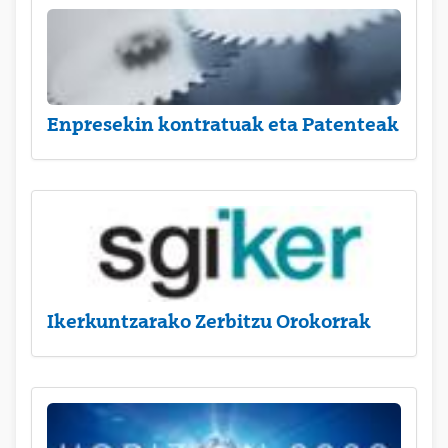
Enpresekin kontratuak eta Patenteak
Ikerkuntzarako Zerbitzu Orokorrak