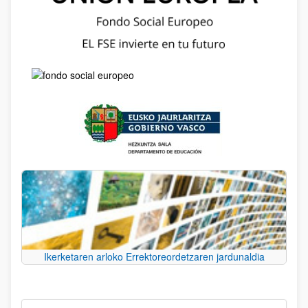
Ikerketaren arloko Errektoreordetzaren jardunaldia