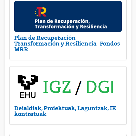
Plan de Recuperación
Transformación y Resiliencia- Fondos
MRR
Deialdiak, Proiektuak, Laguntzak, IK
kontratuak