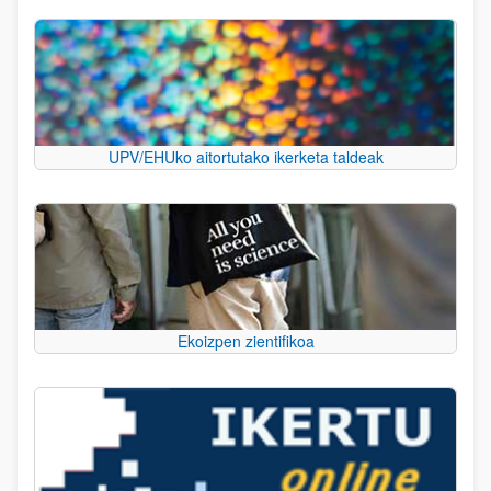
UPV/EHUko aitortutako ikerketa taldeak
Ekoizpen zientifikoa