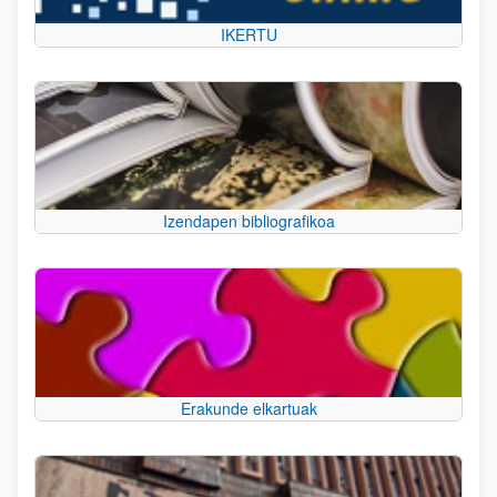
IKERTU
Izendapen bibliografikoa
Erakunde elkartuak