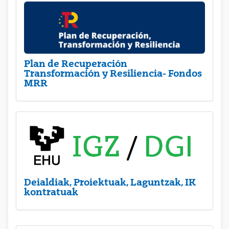
Plan de Recuperación
Transformación y Resiliencia- Fondos
MRR
Deialdiak, Proiektuak, Laguntzak, IK
kontratuak