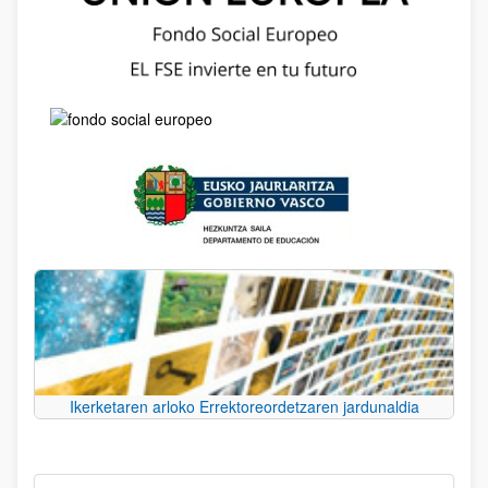
Ikerketaren arloko Errektoreordetzaren jardunaldia