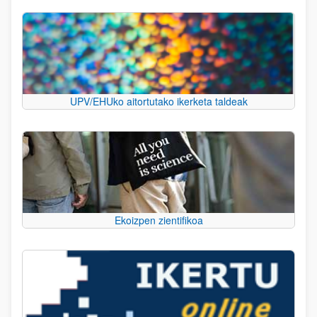
UPV/EHUko aitortutako ikerketa taldeak
Ekoizpen zientifikoa