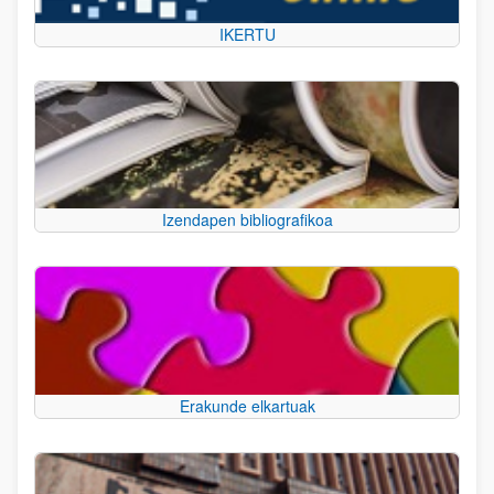
IKERTU
Izendapen bibliografikoa
Erakunde elkartuak