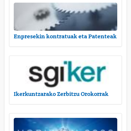
Enpresekin kontratuak eta Patenteak
Ikerkuntzarako Zerbitzu Orokorrak