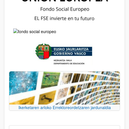
Ikerketaren arloko Errektoreordetzaren jardunaldia