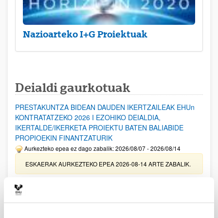
Nazioarteko I+G Proiektuak
Deialdi gaurkotuak
PRESTAKUNTZA BIDEAN DAUDEN IKERTZAILEAK EHUn
KONTRATATZEKO 2026 I EZOHIKO DEIALDIA,
IKERTALDE/IKERKETA PROIEKTU BATEN BALIABIDE
PROPIOEKIN FINANTZATURIK
Aurkezteko epea ez dago zabalik: 2026/08/07 - 2026/08/14
ESKAERAK AURKEZTEKO EPEA 2026-08-14 ARTE ZABALIK.
UPV/EHUn Azpiegitura Zientifikoa eta Funts Bibliografikoak
erosi eta berritzeko laguntzak 2026
Izapide irekia