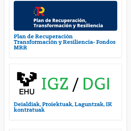
Plan de Recuperación
Transformación y Resiliencia- Fondos
MRR
Deialdiak, Proiektuak, Laguntzak, IK
kontratuak