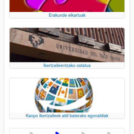
Erakunde elkartuak
Ikertzaileentzako ostatua
Kanpo Ikertzaileek aldi baterako egonaldiak