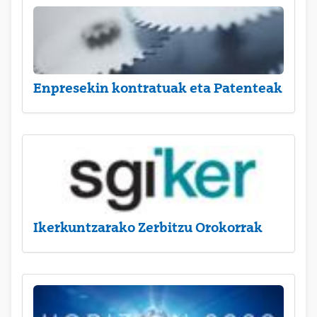
Enpresekin kontratuak eta Patenteak
Ikerkuntzarako Zerbitzu Orokorrak