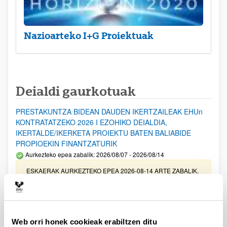
Nazioarteko I+G Proiektuak
Deialdi gaurkotuak
PRESTAKUNTZA BIDEAN DAUDEN IKERTZAILEAK EHUn
KONTRATATZEKO 2026 I EZOHIKO DEIALDIA,
IKERTALDE/IKERKETA PROIEKTU BATEN BALIABIDE
PROPIOEKIN FINANTZATURIK
Aurkezteko epea zabalik: 2026/08/07 - 2026/08/14
ESKAERAK AURKEZTEKO EPEA 2026-08-14 ARTE ZABALIK.
UPV/EHUn Azpiegitura Zientifikoa eta Funts Bibliografikoak
erosi eta berritzeko laguntzak 2026
Izapide irekia
Web orri honek cookieak erabiltzen ditu