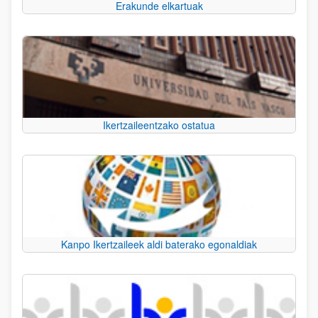
Erakunde elkartuak
Ikertzaileentzako ostatua
Kanpo Ikertzaileek aldi baterako egonaldiak