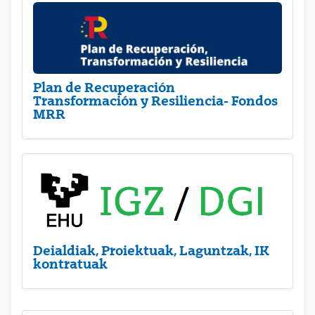
Plan de Recuperación
Transformación y Resiliencia- Fondos
MRR
Deialdiak, Proiektuak, Laguntzak, IK
kontratuak