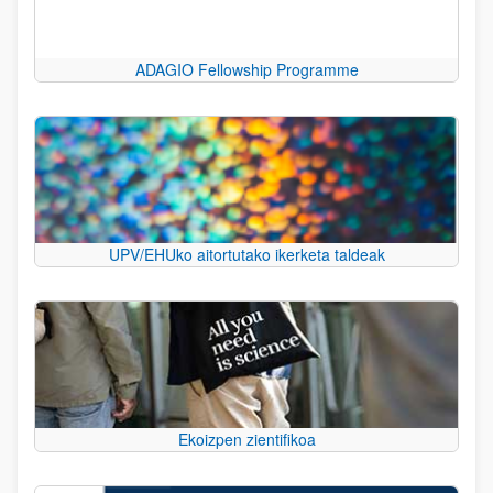
ADAGIO Fellowship Programme
UPV/EHUko aitortutako ikerketa taldeak
Ekoizpen zientifikoa