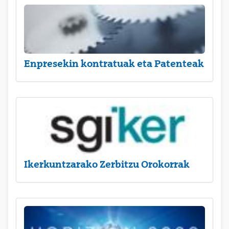
Enpresekin kontratuak eta Patenteak
Ikerkuntzarako Zerbitzu Orokorrak