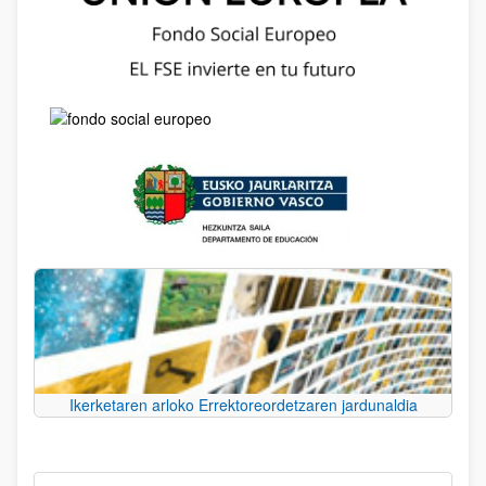
Ikerketaren arloko Errektoreordetzaren jardunaldia