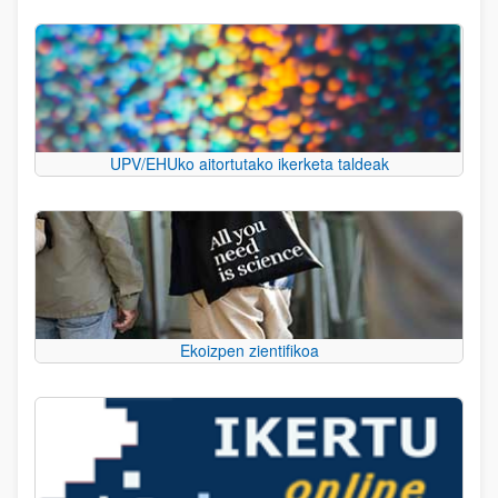
UPV/EHUko aitortutako ikerketa taldeak
Ekoizpen zientifikoa