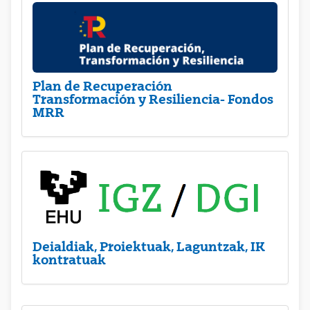
Plan de Recuperación
Transformación y Resiliencia- Fondos
MRR
Deialdiak, Proiektuak, Laguntzak, IK
kontratuak