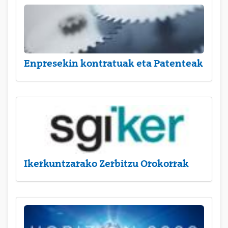
Enpresekin kontratuak eta Patenteak
Ikerkuntzarako Zerbitzu Orokorrak