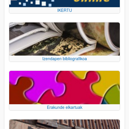
IKERTU
Izendapen bibliografikoa
Erakunde elkartuak