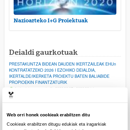
Nazioarteko I+G Proiektuak
Deialdi gaurkotuak
PRESTAKUNTZA BIDEAN DAUDEN IKERTZAILEAK EHUn
KONTRATATZEKO 2026 I EZOHIKO DEIALDIA,
IKERTALDE/IKERKETA PROIEKTU BATEN BALIABIDE
PROPIOEKIN FINANTZATURIK
Aurkezteko epea zabalik: 2026/08/07 - 2026/08/14
ESKAERAK AURKEZTEKO EPEA 2026-08-14 ARTE ZABALIK.
UPV/EHUn Azpiegitura Zientifikoa eta Funts Bibliografikoak
Web orri honek cookieak erabiltzen ditu
erosi eta berritzeko laguntzak 2026
Izapide irekia
Cookieak erabiltzen ditugu edukiak eta iragarkiak