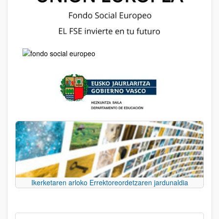
Ikerketaren arloko Errektoreordetzaren jardunaldia