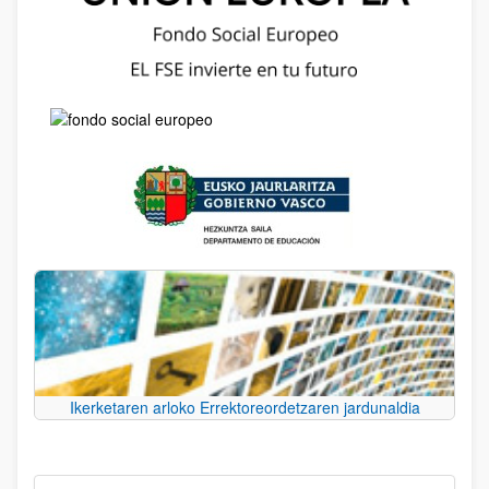
Ikerketaren arloko Errektoreordetzaren jardunaldia