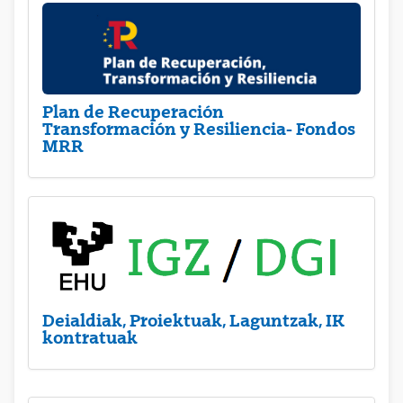
Plan de Recuperación
Transformación y Resiliencia- Fondos
MRR
Deialdiak, Proiektuak, Laguntzak, IK
kontratuak