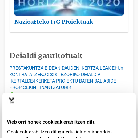
Nazioarteko I+G Proiektuak
Deialdi gaurkotuak
PRESTAKUNTZA BIDEAN DAUDEN IKERTZAILEAK EHUn
KONTRATATZEKO 2026 I EZOHIKO DEIALDIA,
IKERTALDE/IKERKETA PROIEKTU BATEN BALIABIDE
PROPIOEKIN FINANTZATURIK
Aurkezteko epea zabalik: 2026/08/07 - 2026/08/14
ESKAERAK AURKEZTEKO EPEA 2026-08-14 ARTE ZABALIK.
UPV/EHUn Azpiegitura Zientifikoa eta Funts Bibliografikoak
Web orri honek cookieak erabiltzen ditu
erosi eta berritzeko laguntzak 2026
Izapide irekia
Cookieak erabiltzen ditugu edukiak eta iragarkiak