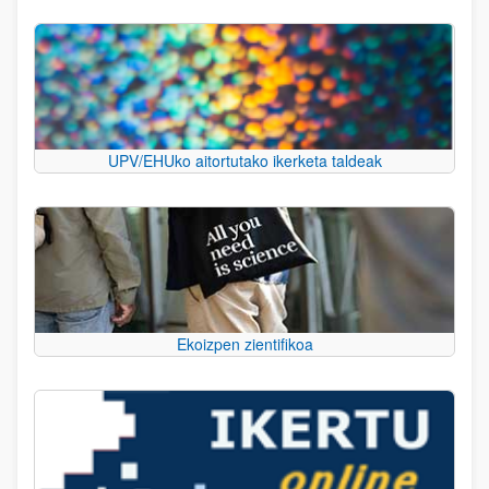
UPV/EHUko aitortutako ikerketa taldeak
Ekoizpen zientifikoa