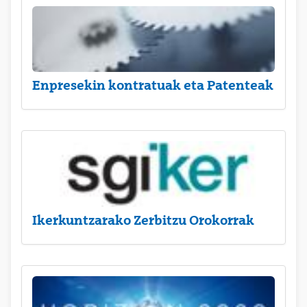
Enpresekin kontratuak eta Patenteak
Ikerkuntzarako Zerbitzu Orokorrak