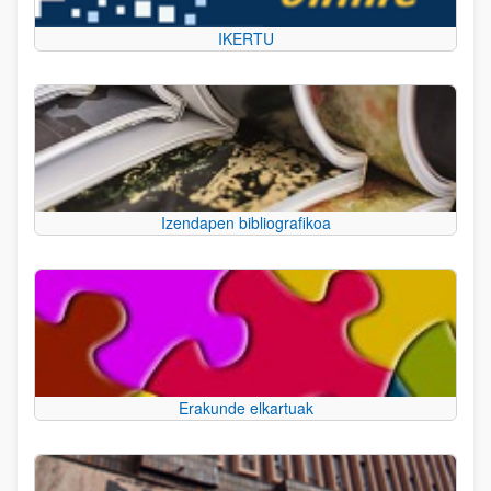
IKERTU
Izendapen bibliografikoa
Erakunde elkartuak