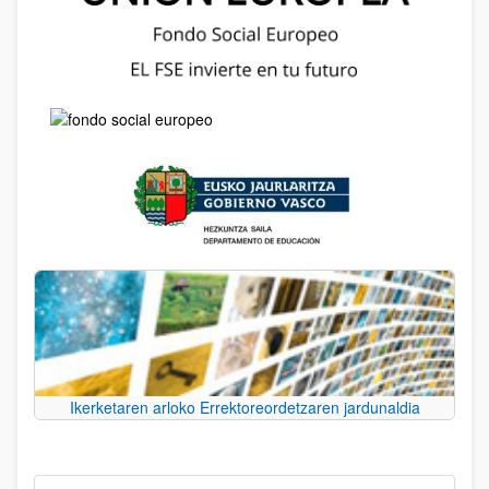
Ikerketaren arloko Errektoreordetzaren jardunaldia