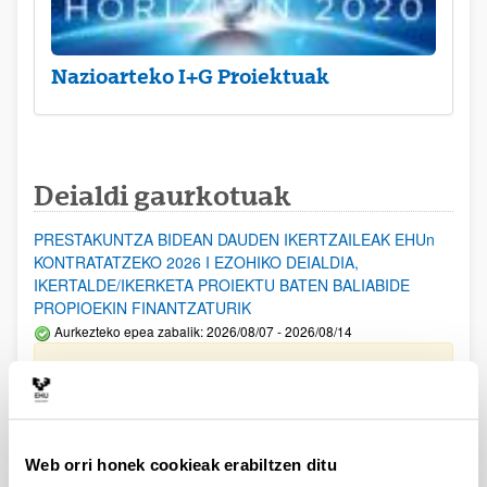
Nazioarteko I+G Proiektuak
Deialdi gaurkotuak
PRESTAKUNTZA BIDEAN DAUDEN IKERTZAILEAK EHUn
KONTRATATZEKO 2026 I EZOHIKO DEIALDIA,
IKERTALDE/IKERKETA PROIEKTU BATEN BALIABIDE
PROPIOEKIN FINANTZATURIK
Aurkezteko epea zabalik: 2026/08/07 - 2026/08/14
ESKAERAK AURKEZTEKO EPEA 2026-08-14 ARTE ZABALIK.
UPV/EHUn Azpiegitura Zientifikoa eta Funts Bibliografikoak
erosi eta berritzeko laguntzak 2026
Izapide irekia
Web orri honek cookieak erabiltzen ditu