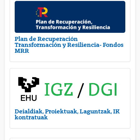
Plan de Recuperación
Transformación y Resiliencia- Fondos
MRR
Deialdiak, Proiektuak, Laguntzak, IK
kontratuak