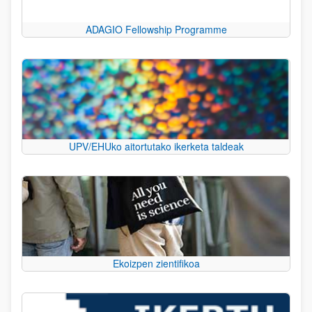
ADAGIO Fellowship Programme
UPV/EHUko aitortutako ikerketa taldeak
Ekoizpen zientifikoa