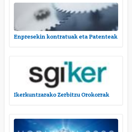
Enpresekin kontratuak eta Patenteak
Ikerkuntzarako Zerbitzu Orokorrak