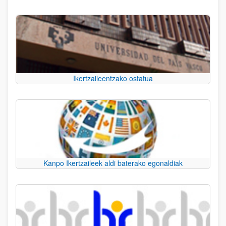
Ikertzaileentzako ostatua
Kanpo Ikertzaileek aldi baterako egonaldiak