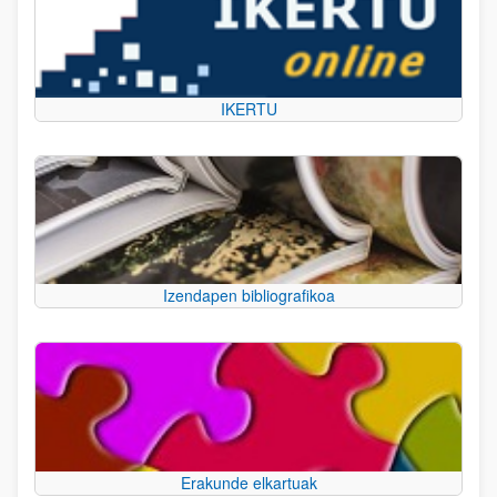
IKERTU
Izendapen bibliografikoa
Erakunde elkartuak