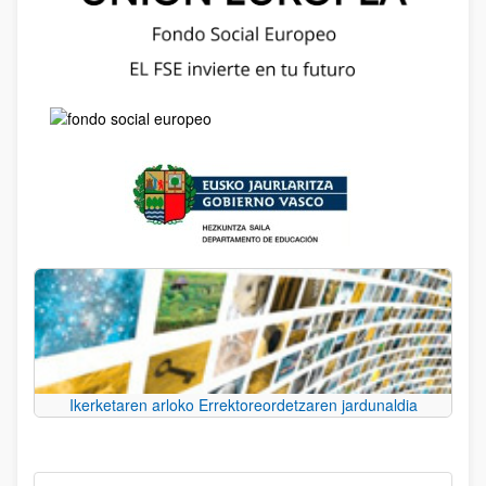
Ikerketaren arloko Errektoreordetzaren jardunaldia