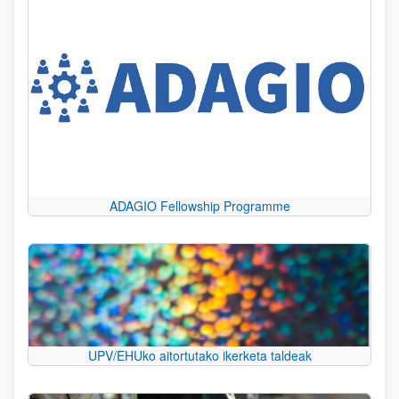
ADAGIO Fellowship Programme
UPV/EHUko aitortutako ikerketa taldeak