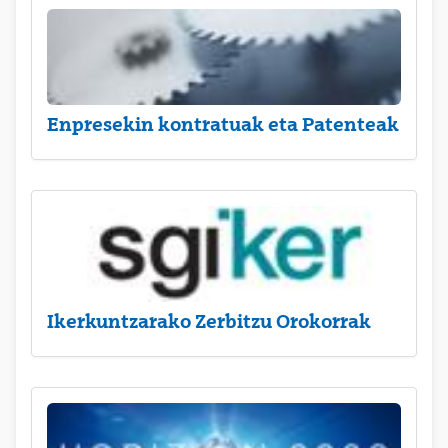
Enpresekin kontratuak eta Patenteak
Ikerkuntzarako Zerbitzu Orokorrak