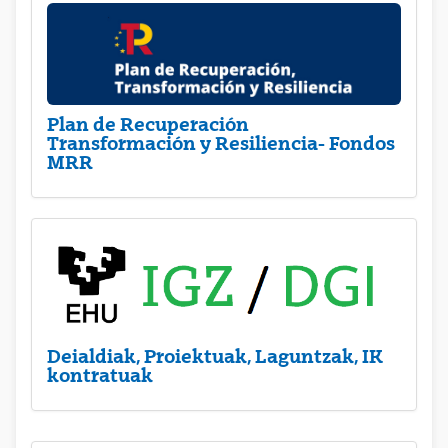
Plan de Recuperación
Transformación y Resiliencia- Fondos
MRR
Deialdiak, Proiektuak, Laguntzak, IK
kontratuak