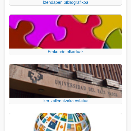
Izendapen bibliografikoa
Erakunde elkartuak
Ikertzaileentzako ostatua