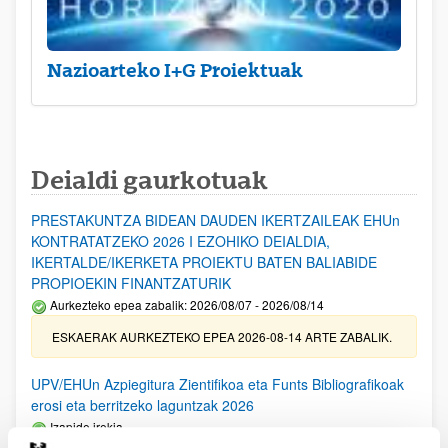
Nazioarteko I+G Proiektuak
Deialdi gaurkotuak
PRESTAKUNTZA BIDEAN DAUDEN IKERTZAILEAK EHUn
KONTRATATZEKO 2026 I EZOHIKO DEIALDIA,
IKERTALDE/IKERKETA PROIEKTU BATEN BALIABIDE
PROPIOEKIN FINANTZATURIK
Aurkezteko epea zabalik: 2026/08/07 - 2026/08/14
ESKAERAK AURKEZTEKO EPEA 2026-08-14 ARTE ZABALIK.
UPV/EHUn Azpiegitura Zientifikoa eta Funts Bibliografikoak
erosi eta berritzeko laguntzak 2026
Izapide irekia