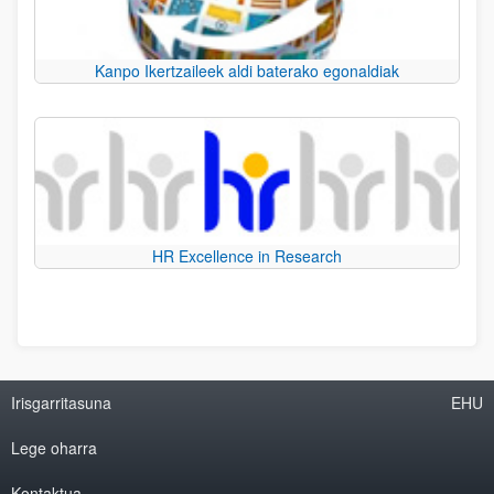
Kanpo Ikertzaileek aldi baterako egonaldiak
HR Excellence in Research
Irisgarritasuna
EHU
Lege oharra
Kontaktua