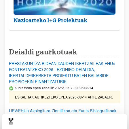
Nazioarteko I+G Proiektuak
Deialdi gaurkotuak
PRESTAKUNTZA BIDEAN DAUDEN IKERTZAILEAK EHUn
KONTRATATZEKO 2026 I EZOHIKO DEIALDIA,
IKERTALDE/IKERKETA PROIEKTU BATEN BALIABIDE
PROPIOEKIN FINANTZATURIK
Aurkezteko epea zabalik: 2026/08/07 - 2026/08/14
ESKAERAK AURKEZTEKO EPEA 2026-08-14 ARTE ZABALIK.
UPV/EHUn Azpiegitura Zientifikoa eta Funts Bibliografikoak
erosi eta berritzeko laguntzak 2026
Izapide irekia