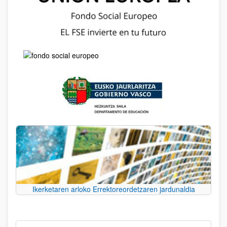
Ikerketaren arloko Errektoreordetzaren jardunaldia