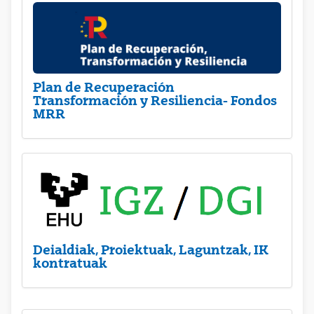
Plan de Recuperación
Transformación y Resiliencia- Fondos
MRR
Deialdiak, Proiektuak, Laguntzak, IK
kontratuak