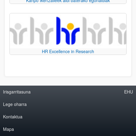
Kanpo Ikertzaileek aldi baterako egonaldiak
HR Excellence in Research
Irisgarritasuna
EHU
Lege oharra
Kontaktua
Mapa