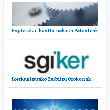
Enpresekin kontratuak eta Patenteak
Ikerkuntzarako Zerbitzu Orokorrak