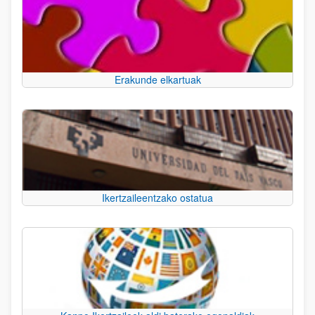
Erakunde elkartuak
Ikertzaileentzako ostatua