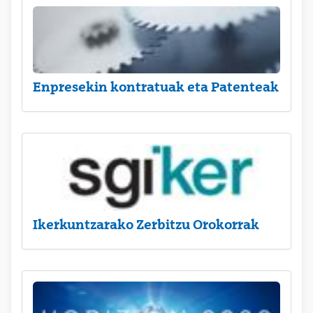
Enpresekin kontratuak eta Patenteak
Ikerkuntzarako Zerbitzu Orokorrak