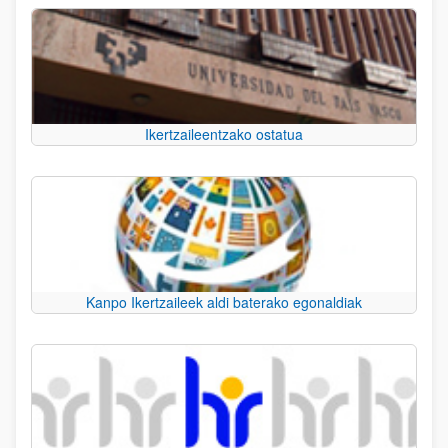
Ikertzaileentzako ostatua
Kanpo Ikertzaileek aldi baterako egonaldiak