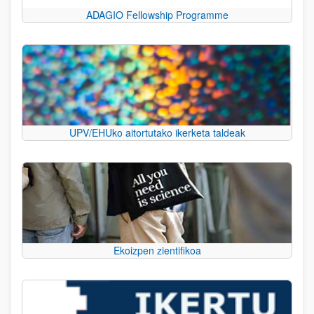
ADAGIO Fellowship Programme
UPV/EHUko aitortutako ikerketa taldeak
Ekoizpen zientifikoa