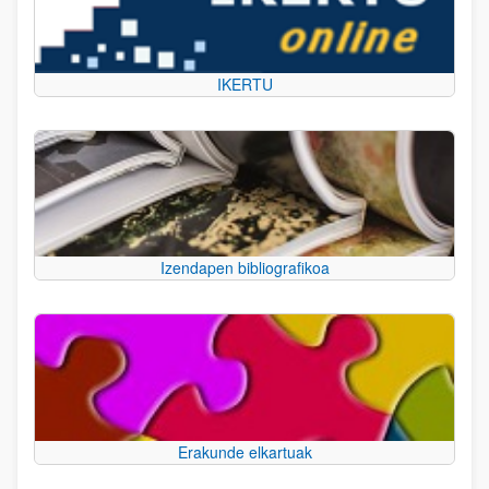
IKERTU
Izendapen bibliografikoa
Erakunde elkartuak