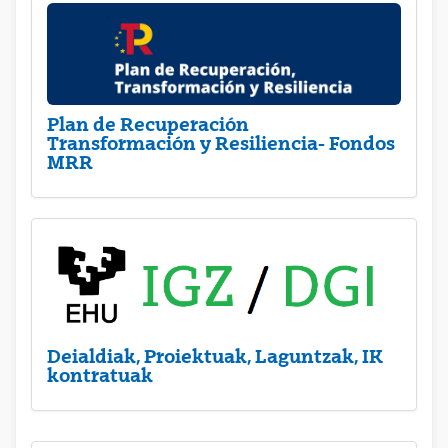
Plan de Recuperación
Transformación y Resiliencia- Fondos
MRR
Deialdiak, Proiektuak, Laguntzak, IK
kontratuak