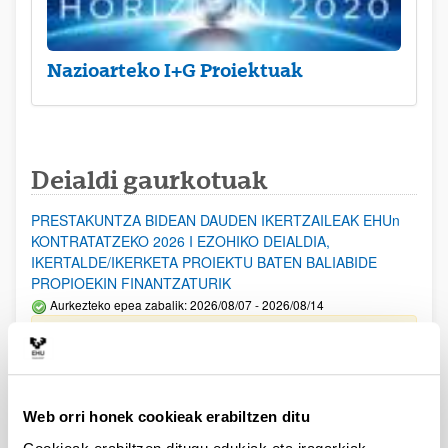
Nazioarteko I+G Proiektuak
Deialdi gaurkotuak
PRESTAKUNTZA BIDEAN DAUDEN IKERTZAILEAK EHUn
KONTRATATZEKO 2026 I EZOHIKO DEIALDIA,
IKERTALDE/IKERKETA PROIEKTU BATEN BALIABIDE
PROPIOEKIN FINANTZATURIK
Aurkezteko epea zabalik: 2026/08/07 - 2026/08/14
ESKAERAK AURKEZTEKO EPEA 2026-08-14 ARTE ZABALIK.
UPV/EHUn Azpiegitura Zientifikoa eta Funts Bibliografikoak
erosi eta berritzeko laguntzak 2026
Web orri honek cookieak erabiltzen ditu
Izapide irekia