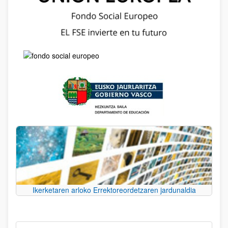
Ikerketaren arloko Errektoreordetzaren jardunaldia