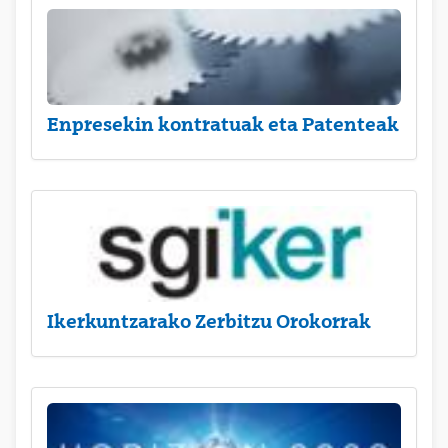
Enpresekin kontratuak eta Patenteak
Ikerkuntzarako Zerbitzu Orokorrak