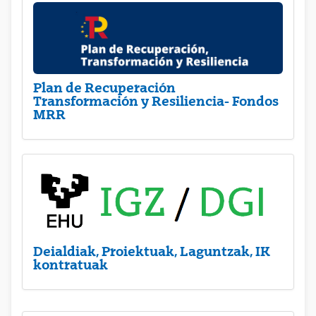
Plan de Recuperación
Transformación y Resiliencia- Fondos
MRR
Deialdiak, Proiektuak, Laguntzak, IK
kontratuak