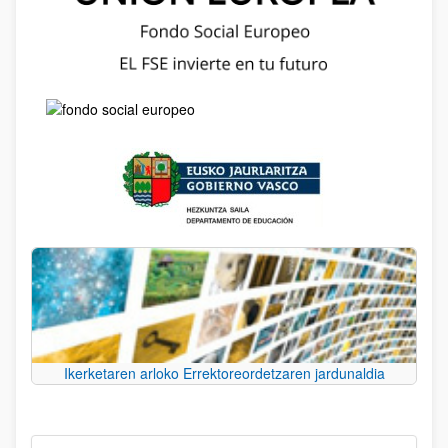
Ikerketaren arloko Errektoreordetzaren jardunaldia