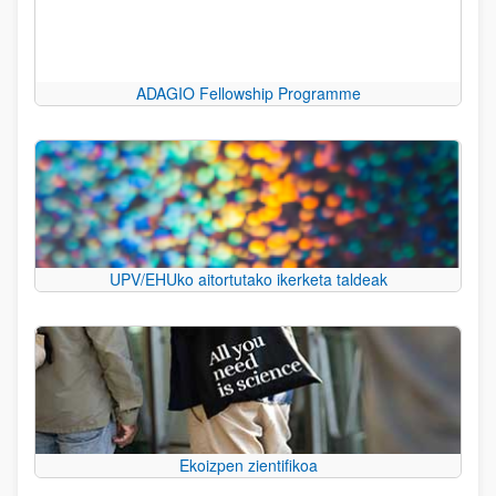
ADAGIO Fellowship Programme
UPV/EHUko aitortutako ikerketa taldeak
Ekoizpen zientifikoa