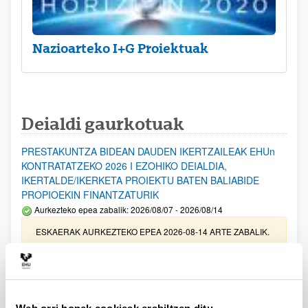
Nazioarteko I+G Proiektuak
Deialdi gaurkotuak
PRESTAKUNTZA BIDEAN DAUDEN IKERTZAILEAK EHUn
KONTRATATZEKO 2026 I EZOHIKO DEIALDIA,
IKERTALDE/IKERKETA PROIEKTU BATEN BALIABIDE
PROPIOEKIN FINANTZATURIK
Aurkezteko epea zabalik: 2026/08/07 - 2026/08/14
ESKAERAK AURKEZTEKO EPEA 2026-08-14 ARTE ZABALIK.
UPV/EHUn Azpiegitura Zientifikoa eta Funts Bibliografikoak
erosi eta berritzeko laguntzak 2026
Izapide irekia