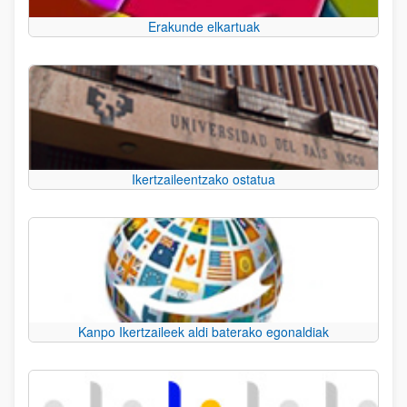
Erakunde elkartuak
Ikertzaileentzako ostatua
Kanpo Ikertzaileek aldi baterako egonaldiak