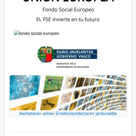
Ikerketaren arloko Errektoreordetzaren jardunaldia