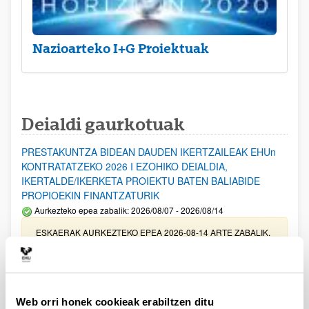
Nazioarteko I+G Proiektuak
Deialdi gaurkotuak
PRESTAKUNTZA BIDEAN DAUDEN IKERTZAILEAK EHUn
KONTRATATZEKO 2026 I EZOHIKO DEIALDIA,
IKERTALDE/IKERKETA PROIEKTU BATEN BALIABIDE
PROPIOEKIN FINANTZATURIK
Aurkezteko epea zabalik: 2026/08/07 - 2026/08/14
ESKAERAK AURKEZTEKO EPEA 2026-08-14 ARTE ZABALIK.
UPV/EHUn Azpiegitura Zientifikoa eta Funts Bibliografikoak
erosi eta berritzeko laguntzak 2026
Izapide irekia
Web orri honek cookieak erabiltzen ditu