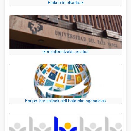
Erakunde elkartuak
Ikertzaileentzako ostatua
Kanpo Ikertzaileek aldi baterako egonaldiak