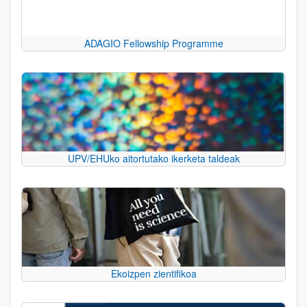
ADAGIO Fellowship Programme
UPV/EHUko aitortutako ikerketa taldeak
Ekoizpen zientifikoa