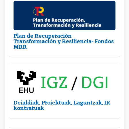
Plan de Recuperación
Transformación y Resiliencia- Fondos
MRR
Deialdiak, Proiektuak, Laguntzak, IK
kontratuak