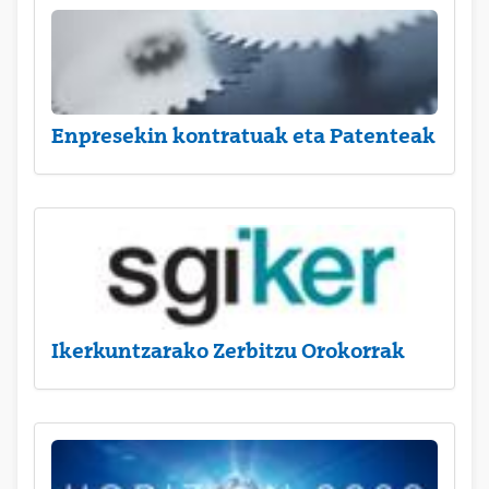
Enpresekin kontratuak eta Patenteak
Ikerkuntzarako Zerbitzu Orokorrak