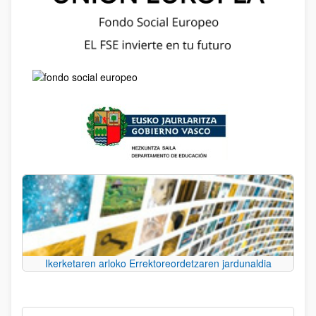
Ikerketaren arloko Errektoreordetzaren jardunaldia