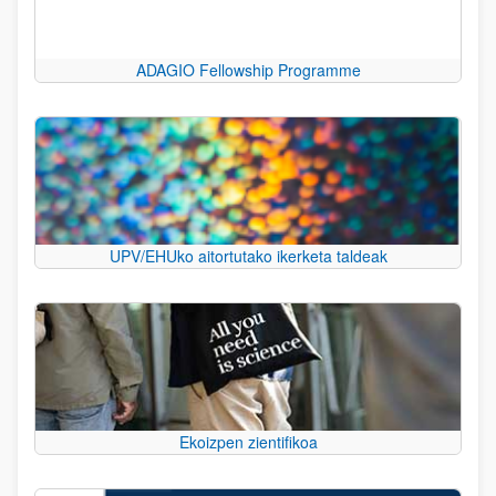
ADAGIO Fellowship Programme
UPV/EHUko aitortutako ikerketa taldeak
Ekoizpen zientifikoa