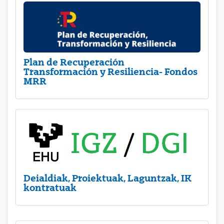
Plan de Recuperación
Transformación y Resiliencia- Fondos
MRR
Deialdiak, Proiektuak, Laguntzak, IK
kontratuak