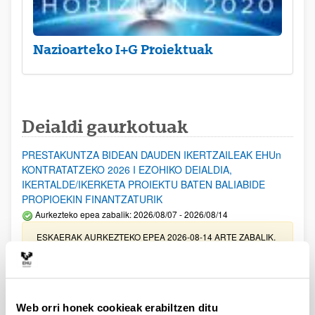
Nazioarteko I+G Proiektuak
Deialdi gaurkotuak
PRESTAKUNTZA BIDEAN DAUDEN IKERTZAILEAK EHUn
KONTRATATZEKO 2026 I EZOHIKO DEIALDIA,
IKERTALDE/IKERKETA PROIEKTU BATEN BALIABIDE
PROPIOEKIN FINANTZATURIK
Aurkezteko epea zabalik: 2026/08/07 - 2026/08/14
ESKAERAK AURKEZTEKO EPEA 2026-08-14 ARTE ZABALIK.
UPV/EHUn Azpiegitura Zientifikoa eta Funts Bibliografikoak
erosi eta berritzeko laguntzak 2026
Izapide irekia
Web orri honek cookieak erabiltzen ditu