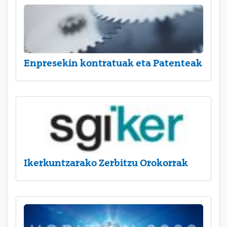
Enpresekin kontratuak eta Patenteak
Ikerkuntzarako Zerbitzu Orokorrak