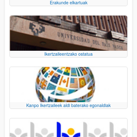
Erakunde elkartuak
Ikertzaileentzako ostatua
Kanpo Ikertzaileek aldi baterako egonaldiak