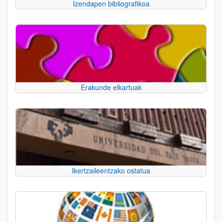
Izendapen bibliografikoa
Erakunde elkartuak
Ikertzaileentzako ostatua