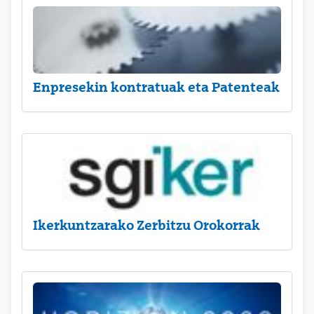
Enpresekin kontratuak eta Patenteak
Ikerkuntzarako Zerbitzu Orokorrak