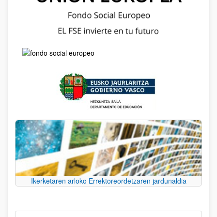
Ikerketaren arloko Errektoreordetzaren jardunaldia