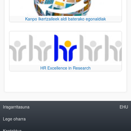
Kanpo Ikertzaileek aldi baterako egonaldiak
HR Excellence in Research
Irisgarritasuna
EHU
Lege oharra
Kontaktua