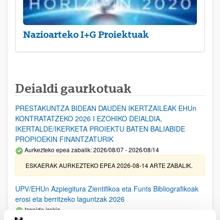
Nazioarteko I+G Proiektuak
Deialdi gaurkotuak
PRESTAKUNTZA BIDEAN DAUDEN IKERTZAILEAK EHUn
KONTRATATZEKO 2026 I EZOHIKO DEIALDIA,
IKERTALDE/IKERKETA PROIEKTU BATEN BALIABIDE
PROPIOEKIN FINANTZATURIK
Aurkezteko epea zabalik: 2026/08/07 - 2026/08/14
ESKAERAK AURKEZTEKO EPEA 2026-08-14 ARTE ZABALIK.
UPV/EHUn Azpiegitura Zientifikoa eta Funts Bibliografikoak
erosi eta berritzeko laguntzak 2026
Izapide irekia