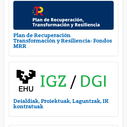
Plan de Recuperación
Transformación y Resiliencia- Fondos
MRR
Deialdiak, Proiektuak, Laguntzak, IK
kontratuak