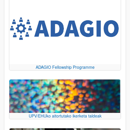
ADAGIO Fellowship Programme
UPV/EHUko aitortutako ikerketa taldeak