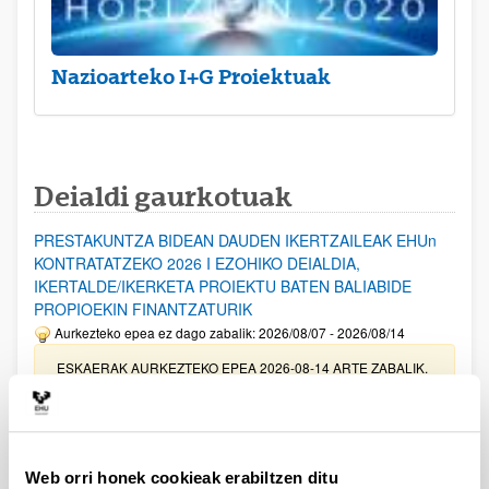
Nazioarteko I+G Proiektuak
Deialdi gaurkotuak
PRESTAKUNTZA BIDEAN DAUDEN IKERTZAILEAK EHUn
KONTRATATZEKO 2026 I EZOHIKO DEIALDIA,
IKERTALDE/IKERKETA PROIEKTU BATEN BALIABIDE
PROPIOEKIN FINANTZATURIK
Aurkezteko epea ez dago zabalik: 2026/08/07 - 2026/08/14
ESKAERAK AURKEZTEKO EPEA 2026-08-14 ARTE ZABALIK.
UPV/EHUn Azpiegitura Zientifikoa eta Funts Bibliografikoak
erosi eta berritzeko laguntzak 2026
Izapide irekia
Web orri honek cookieak erabiltzen ditu