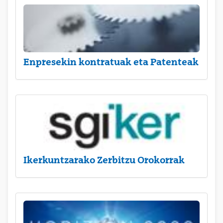
Enpresekin kontratuak eta Patenteak
Ikerkuntzarako Zerbitzu Orokorrak