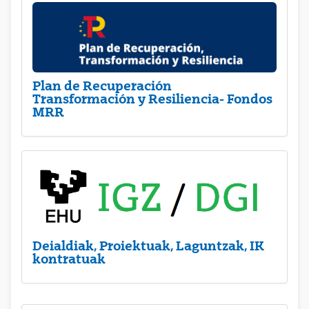
Plan de Recuperación
Transformación y Resiliencia- Fondos
MRR
Deialdiak, Proiektuak, Laguntzak, IK
kontratuak