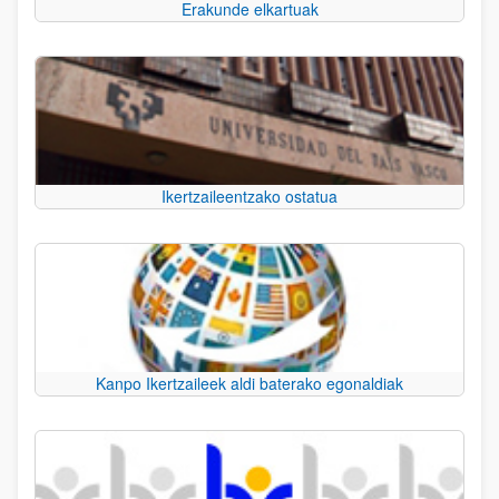
Erakunde elkartuak
Ikertzaileentzako ostatua
Kanpo Ikertzaileek aldi baterako egonaldiak