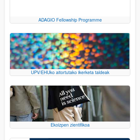
ADAGIO Fellowship Programme
UPV/EHUko aitortutako ikerketa taldeak
Ekoizpen zientifikoa