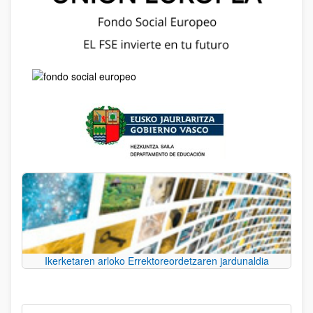
Ikerketaren arloko Errektoreordetzaren jardunaldia