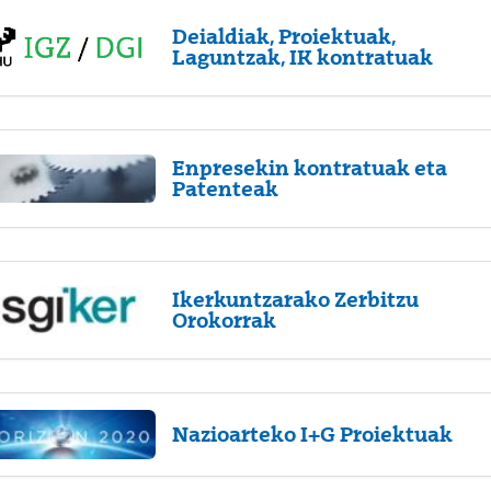
Deialdiak, Proiektuak,
Laguntzak, IK kontratuak
Enpresekin kontratuak eta
Patenteak
Ikerkuntzarako Zerbitzu
Orokorrak
Nazioarteko I+G Proiektuak